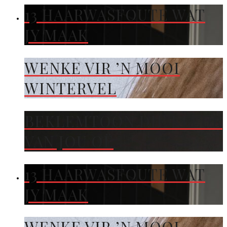
13 HAARWASFOUTE WAT
JY MAAK
WENKE VIR ’N MOOI
WINTERVEL
BEKLEMTOON DIE KLEUR
VAN JOU OË
13 HAARWASFOUTE WAT
JY MAAK