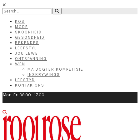
KOS
MODE
SKOONHEID
GESONDHEID
BEKENDES
LEEFSTYL
JOU LEWE
ONTSPANNING
WEN
MA DOGTER KOMPETISIE
INSKRYWINGS
LEESTYD
KONTAK ONS
Mon-Fri 09.00 - 17.00