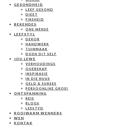
GESONDHEID
LEEF GESOND
DIEET
FIKSHEID
BEKENDES
ONS MENSE
LEEFSTYL
DEKOR
HANDWERK
TUINMAAK
DOEN DIT SELF
JOU LEWE
VERHOUDINGS
OUERSKAP
INSPIRASIE
IN DIE NUUS
GELD & SUKSES
PERSOONLIKE GROEI
ONTSPANNING
REIS
BLOGS
LEESTYD
ROOIWARM WENNERS
WEN
KONTAK