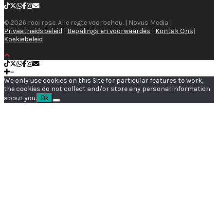
© 2026 rooi rose. Alle regte voorbehou. | Novus Media |
Privaatheidsbeleid
|
Bepalings en voorwaardes
|
Kontak Ons
|
Koekiebeleid
We only use cookies on this Site for particular features to work,
the cookies do not collect and/or store any personal information
about you.
Ok