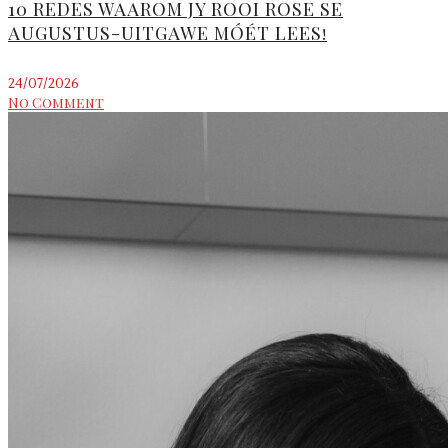
10 REDES WAAROM JY ROOI ROSE SE
AUGUSTUS-UITGAWE MÓÉT LEES!
24/07/2026
No Comment