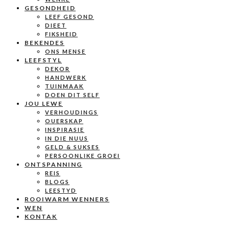
GESONDHEID
LEEF GESOND
DIEET
FIKSHEID
BEKENDES
ONS MENSE
LEEFSTYL
DEKOR
HANDWERK
TUINMAAK
DOEN DIT SELF
JOU LEWE
VERHOUDINGS
OUERSKAP
INSPIRASIE
IN DIE NUUS
GELD & SUKSES
PERSOONLIKE GROEI
ONTSPANNING
REIS
BLOGS
LEESTYD
ROOIWARM WENNERS
WEN
KONTAK