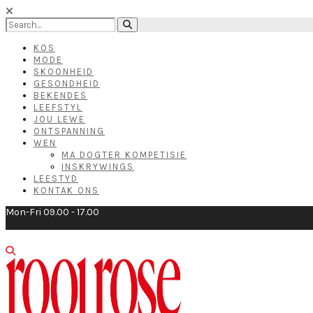
KOS
MODE
SKOONHEID
GESONDHEID
BEKENDES
LEEFSTYL
JOU LEWE
ONTSPANNING
WEN
MA DOGTER KOMPETISIE
INSKRYWINGS
LEESTYD
KONTAK ONS
Mon-Fri 09.00 - 17.00