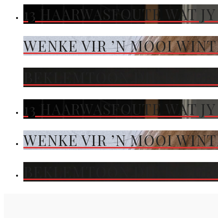
13 HAARWASFOUTE WAT JY
WENKE VIR ’N MOOI WIN
BEKLEMTOON DIE KLEUR 
13 HAARWASFOUTE WAT JY
WENKE VIR ’N MOOI WIN
BEKLEMTOON DIE KLEUR 