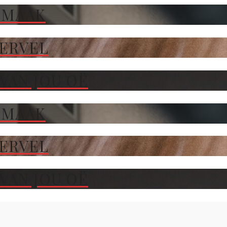
 MAAK
TERVEL
VAN JOU OË
 MAAK
TERVEL
VAN JOU OË