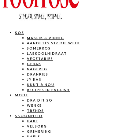
KOS
MAKLIK & VINNIG
AANDETES VIR DIE WEEK
SOMERKOS
LAEKOOLHIDRAAT
VEGETARIES
GEBAK
NAGEREG
DRANKIES
JY KAN
NUUT & NOU
RECIPES IN ENGLISH
MODE
DRA DIT SO
WENKE
TRENDS
SKOONHEID
HARE
VELSORG
GRIMERING
NAELS