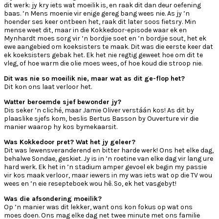
dit werk: jy kry iets wat moeilik is, en raak dit dan deur oefening
baas. ’n Mens moenie vir enige gereg bang wees nie. As jy ’n
hoender ses keer ontbeen het, raak dit later soos fietsry. Min
mense weet dit, maar in die Kokkedoor-episode waar ek en
Mynhardt moes sorg vir ’n bordjie soet en ’n bordjie sout, het ek
ewe aangebied om koeksisters te maak. Dit was die eerste keer dat
ek koeksisters gebak het. Ek het nie regtig geweet hoe om dit te
vleg, of hoe warm die olie moes wees, of hoe koud die stroop nie.
Dit was nie so moeilik nie, maar wat as dit ge-flop het?
Dit kon ons laat verloor het.
Watter beroemde sjef bewonder jy?
Dis seker ’n cliché, maar Jamie Oliver verstáán kos! As dit by
plaaslike sjefs kom, beslis Bertus Basson by Ouverture vir die
manier waarop hy kos bymekaarsit.
Was Kokkedoor pret? Wat het jy geleer?
Dit was lewensveranderend en bitter harde werk! Ons het elke dag,
behalwe Sondae, geskiet. Jy is in ’n roetine van elke dag vir lang ure
hard werk. Ek het in ’n stadium amper gevoel ek begin my passie
vir kos maak verloor, maar iewers in my was iets wat op die TV wou
wees en ’n eie resepteboek wou hê. So, ek het vasgebyt!
Was die afsondering moeilik?
Op ’n manier was dit lekker, want ons kon fokus op wat ons
moes doen. Ons mag elke dag net twee minute met ons familie