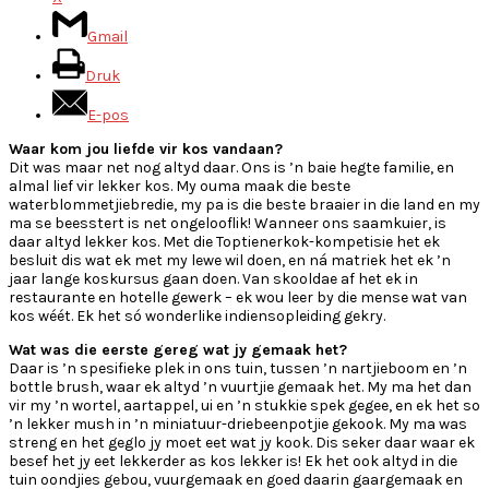
Gmail
Druk
E-pos
Waar kom jou liefde vir kos vandaan?
Dit was maar net nog altyd daar. Ons is ’n baie hegte familie, en
almal lief vir lekker kos. My ouma maak die beste
waterblommetjiebredie, my pa is die beste braaier in die land en my
ma se beesstert is net ongelooflik! Wanneer ons saamkuier, is
daar altyd lekker kos. Met die Toptienerkok-kompetisie het ek
besluit dis wat ek met my lewe wil doen, en ná matriek het ek ’n
jaar lange koskursus gaan doen. Van skooldae af het ek in
restaurante en hotelle gewerk – ek wou leer by die mense wat van
kos wéét. Ek het só wonderlike indiensopleiding gekry.
Wat was die eerste gereg wat jy gemaak het?
Daar is ’n spesifieke plek in ons tuin, tussen ’n nartjieboom en ’n
bottle brush, waar ek altyd ’n vuurtjie gemaak het. My ma het dan
vir my ’n wortel, aartappel, ui en ’n stukkie spek gegee, en ek het so
’n lekker mush in ’n miniatuur-driebeenpotjie gekook. My ma was
streng en het geglo jy moet eet wat jy kook. Dis seker daar waar ek
besef het jy eet lekkerder as kos lekker is! Ek het ook altyd in die
tuin oondjies gebou, vuurgemaak en goed daarin gaargemaak en