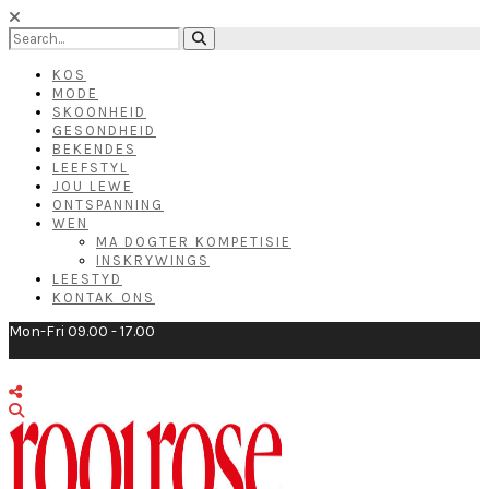
KOS
MODE
SKOONHEID
GESONDHEID
BEKENDES
LEEFSTYL
JOU LEWE
ONTSPANNING
WEN
MA DOGTER KOMPETISIE
INSKRYWINGS
LEESTYD
KONTAK ONS
Mon-Fri 09.00 - 17.00