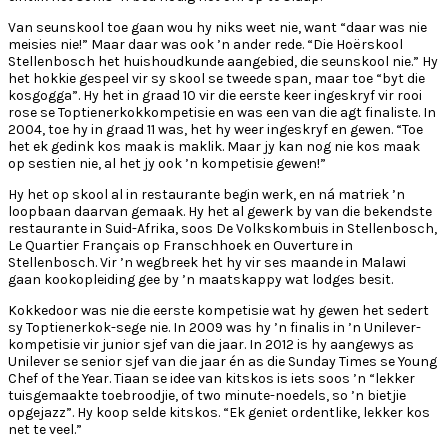
Van seunskool toe gaan wou hy niks weet nie, want “daar was nie
meisies nie!” Maar daar was ook ’n ander rede. “Die Hoërskool
Stellenbosch het huishoudkunde aangebied, die seunskool nie.” Hy
het hokkie gespeel vir sy skool se tweede span, maar toe “byt die
kosgogga”. Hy het in graad 10 vir die eerste keer ingeskryf vir rooi
rose se Toptienerkokkompetisie en was een van die agt finaliste. In
2004, toe hy in graad 11 was, het hy weer ingeskryf en gewen. “Toe
het ek gedink kos maak is maklik. Maar jy kan nog nie kos maak
op sestien nie, al het jy ook ’n kompetisie gewen!”
Hy het op skool al in restaurante begin werk, en ná matriek ’n
loopbaan daarvan gemaak. Hy het al gewerk by van die bekendste
restaurante in Suid-Afrika, soos De Volkskombuis in Stellenbosch,
Le Quartier Français op Franschhoek en Ouverture in
Stellenbosch. Vir ’n wegbreek het hy vir ses maande in Malawi
gaan kookopleiding gee by ’n maatskappy wat lodges besit.
Kokkedoor was nie die eerste kompetisie wat hy gewen het sedert
sy Toptienerkok-sege nie. In 2009 was hy ’n finalis in ’n Unilever-
kompetisie vir junior sjef van die jaar. In 2012 is hy aangewys as
Unilever se senior sjef van die jaar én as die Sunday Times se Young
Chef of the Year. Tiaan se idee van kitskos is iets soos ’n “lekker
tuisgemaakte toebroodjie, of two minute-noedels, so ’n bietjie
opgejazz”. Hy koop selde kitskos. “Ek geniet ordentlike, lekker kos
net te veel.”