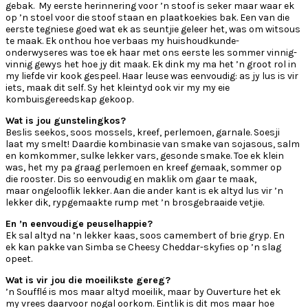
gebak. My eerste herinnering voor ’n stoof is seker maar waar ek
op ’n stoel voor die stoof staan en plaatkoekies bak. Een van die
eerste tegniese goed wat ek as seuntjie geleer het, was om witsous
te maak. Ek onthou hoe verbaas my huishoudkunde-
onderwyseres was toe ek haar met ons eerste les sommer vinnig-
vinnig gewys het hoe jy dit maak. Ek dink my ma het ’n groot rol in
my liefde vir kook gespeel. Haar leuse was eenvoudig: as jy lus is vir
iets, maak dit self. Sy het kleintyd ook vir my my eie
kombuisgereedskap gekoop.
Wat is jou gunstelingkos?
Beslis seekos, soos mossels, kreef, perlemoen, garnale. Soesji
laat my smelt! Daardie kombinasie van smake van sojasous, salm
en komkommer, sulke lekker vars, gesonde smake. Toe ek klein
was, het my pa graag perlemoen en kreef gemaak, sommer op
die rooster. Dis so eenvoudig en maklik om gaar te maak,
maar ongelooflik lekker. Aan die ander kant is ek altyd lus vir ’n
lekker dik, rypgemaakte rump met ’n brosgebraaide vetjie.
En ’n eenvoudige peuselhappie?
Ek sal altyd na ’n lekker kaas, soos camembert of brie gryp. En
ek kan pakke van Simba se Cheesy Cheddar-skyfies op ’n slag
opeet.
Wat is vir jou die moeilikste gereg?
’n Soufflé is mos maar altyd moeilik, maar by Ouverture het ek
my vrees daarvoor nogal oorkom. Eintlik is dit mos maar hoe