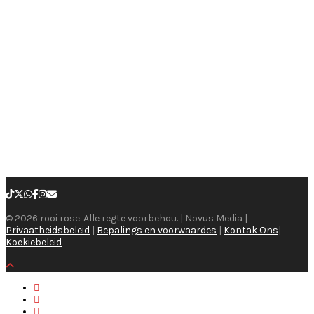
© 2026 rooi rose. Alle regte voorbehou. | Novus Media |
Privaatheidsbeleid
|
Bepalings en voorwaardes
|
Kontak Ons
|
Koekiebeleid