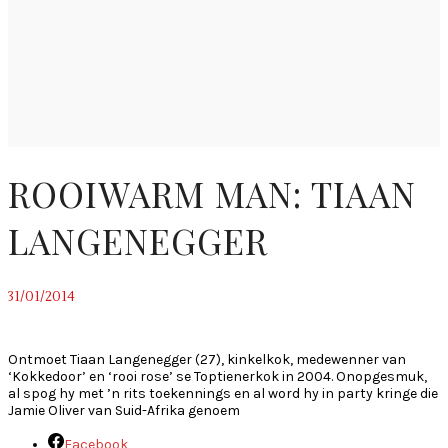
ROOIWARM MAN: TIAAN
LANGENEGGER
31/01/2014
~
Ontmoet Tiaan Langenegger (27), kinkelkok, medewenner van
‘Kokkedoor’ en ‘rooi rose’ se Toptienerkok in 2004. Onopgesmuk,
al spog hy met ’n rits toekennings en al word hy in party kringe die
Jamie Oliver van Suid-Afrika genoem
Facebook