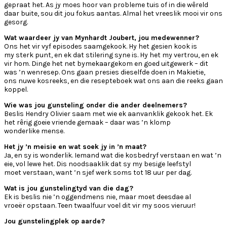
gepraat het. As jy moes hoor van probleme tuis of in die wêreld
daar buite, sou dit jou fokus aantas. Almal het vreeslik mooi vir ons
gesorg.
Wat waardeer jy van Mynhardt Joubert, jou medewenner?
Ons het vir vyf episodes saamgekook. Hy het gesien kook is
my sterk punt, en ek dat stilering syne is. Hy het my vertrou, en ek
vir hom. Dinge het net bymekaargekom en goed uitgewerk – dit
was ’n wenresep. Ons gaan presies dieselfde doen in Makietie,
ons nuwe kosreeks, en die resepteboek wat ons aan die reeks gaan
koppel.
Wie was jou gunsteling onder die ander deelnemers?
Beslis Hendry Olivier saam met wie ek aanvanklik gekook het. Ek
het rêrig goeie vriende gemaak – daar was ’n klomp
wonderlike mense.
Het jy ’n meisie en wat soek jy in ’n maat?
Ja, en sy is wonderlik. Iemand wat die kosbedryf verstaan en wat ’n
eie, vol lewe het. Dis noodsaaklik dat sy my besige leefstyl
moet verstaan, want ’n sjef werk soms tot 18 uur per dag.
Wat is jou gunstelingtyd van die dag?
Ek is beslis nie ’n oggendmens nie, maar moet deesdae al
vroeër opstaan. Teen twaalfuur voel dit vir my soos vieruur!
Jou gunstelingplek op aarde?