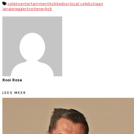
celebs
entertainment
kokkedoor
local celebs
tiaan
langenegger
toptienerkok
Rooi Rose
LEES MEER