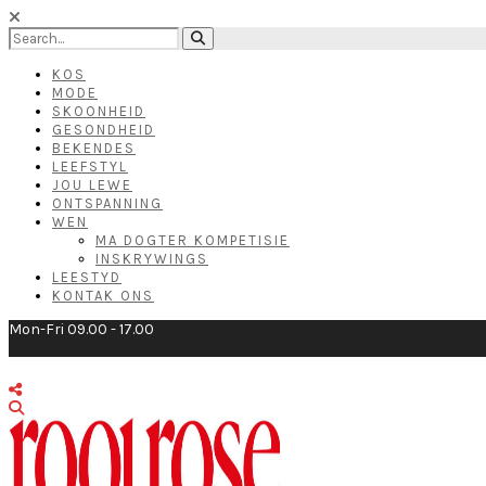
KOS
MODE
SKOONHEID
GESONDHEID
BEKENDES
LEEFSTYL
JOU LEWE
ONTSPANNING
WEN
MA DOGTER KOMPETISIE
INSKRYWINGS
LEESTYD
KONTAK ONS
Mon-Fri 09.00 - 17.00