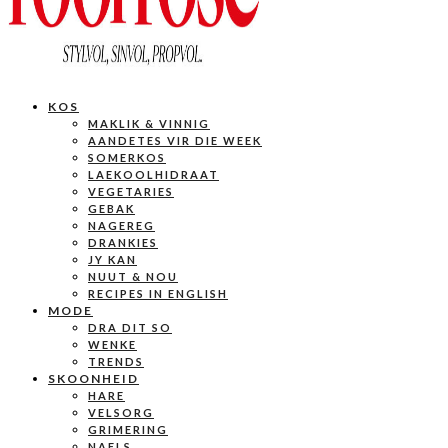
KOS
MAKLIK & VINNIG
AANDETES VIR DIE WEEK
SOMERKOS
LAEKOOLHIDRAAT
VEGETARIES
GEBAK
NAGEREG
DRANKIES
JY KAN
NUUT & NOU
RECIPES IN ENGLISH
MODE
DRA DIT SO
WENKE
TRENDS
SKOONHEID
HARE
VELSORG
GRIMERING
NAELS