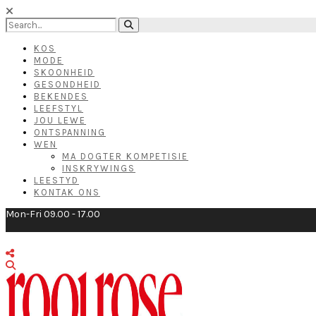
KOS
MODE
SKOONHEID
GESONDHEID
BEKENDES
LEEFSTYL
JOU LEWE
ONTSPANNING
WEN
MA DOGTER KOMPETISIE
INSKRYWINGS
LEESTYD
KONTAK ONS
Mon-Fri 09.00 - 17.00