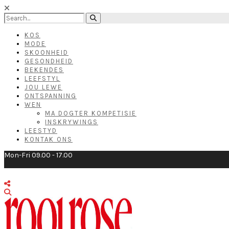
KOS
MODE
SKOONHEID
GESONDHEID
BEKENDES
LEEFSTYL
JOU LEWE
ONTSPANNING
WEN
MA DOGTER KOMPETISIE
INSKRYWINGS
LEESTYD
KONTAK ONS
Mon-Fri 09.00 - 17.00