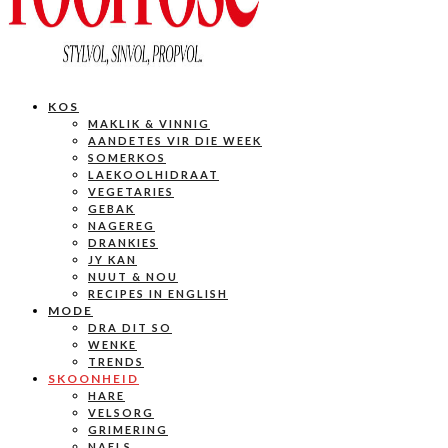
KOS
MAKLIK & VINNIG
AANDETES VIR DIE WEEK
SOMERKOS
LAEKOOLHIDRAAT
VEGETARIES
GEBAK
NAGEREG
DRANKIES
JY KAN
NUUT & NOU
RECIPES IN ENGLISH
MODE
DRA DIT SO
WENKE
TRENDS
SKOONHEID
HARE
VELSORG
GRIMERING
NAELS