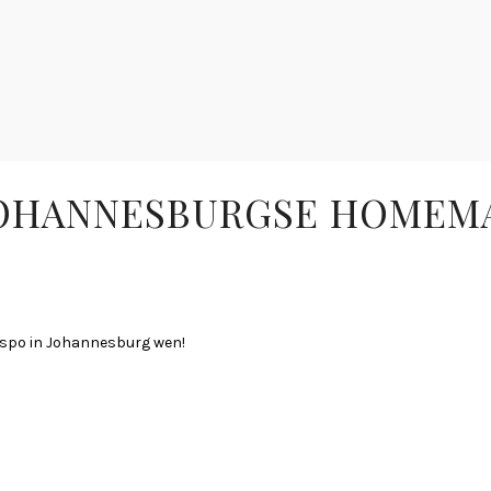
JOHANNESBURGSE HOMEMA
kspo in Johannesburg wen!