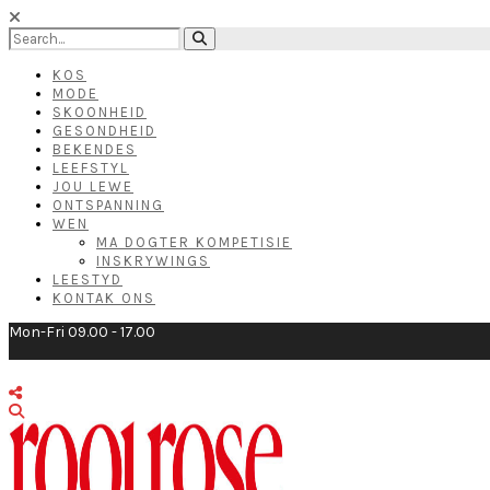
KOS
MODE
SKOONHEID
GESONDHEID
BEKENDES
LEEFSTYL
JOU LEWE
ONTSPANNING
WEN
MA DOGTER KOMPETISIE
INSKRYWINGS
LEESTYD
KONTAK ONS
Mon-Fri 09.00 - 17.00