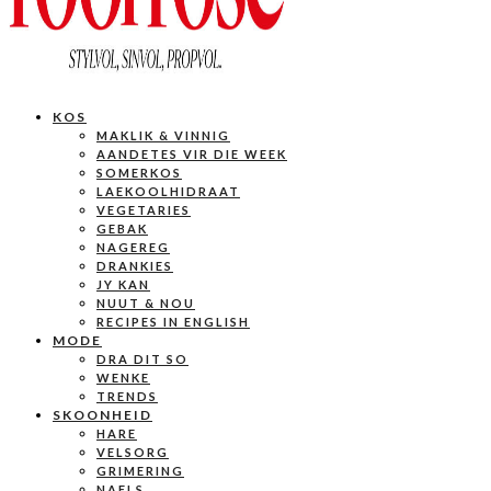
KOS
MAKLIK & VINNIG
AANDETES VIR DIE WEEK
SOMERKOS
LAEKOOLHIDRAAT
VEGETARIES
GEBAK
NAGEREG
DRANKIES
JY KAN
NUUT & NOU
RECIPES IN ENGLISH
MODE
DRA DIT SO
WENKE
TRENDS
SKOONHEID
HARE
VELSORG
GRIMERING
NAELS