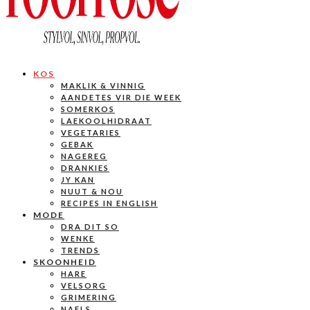
KOS
MAKLIK & VINNIG
AANDETES VIR DIE WEEK
SOMERKOS
LAEKOOLHIDRAAT
VEGETARIES
GEBAK
NAGEREG
DRANKIES
JY KAN
NUUT & NOU
RECIPES IN ENGLISH
MODE
DRA DIT SO
WENKE
TRENDS
SKOONHEID
HARE
VELSORG
GRIMERING
NAELS