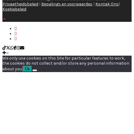
Privaatheidsbeleid
|
Bepalings en voorwaardes
|
Kontak Ons
|
Koekiebeleid
We only use cookies on this Site for particular features to work,
the cookies do not collect and/or store any personal information
about you.
Ok