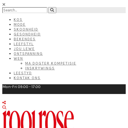
KOS
MODE
SKOONHEID
GESONDHEID
BEKENDES
LEEFSTYL
JOU LEWE
ONTSPANNING
WEN
MA DOGTER KOMPETISIE
INSKRYWINGS
LEESTYD
KONTAK ONS
Mon-Fri 09.00 - 17.00