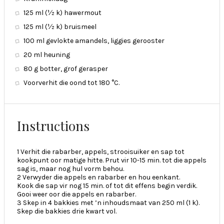
125 ml (½ k) hawermout
125 ml (½ k) bruismeel
100 ml gevlokte amandels, liggies gerooster
20 ml heuning
80 g botter, grof gerasper
Voorverhit die oond tot 180 °C.
Instructions
1 Verhit die rabarber, appels, strooisuiker en sap tot
kookpunt oor matige hitte. Prut vir 10-15 min. tot die appels
sag is, maar nog hul vorm behou.
2 Verwyder die appels en rabarber en hou eenkant.
Kook die sap vir nog 15 min. of tot dit effens begin verdik.
Gooi weer oor die appels en rabarber.
3 Skep in 4 bakkies met ’n inhoudsmaat van 250 ml (1 k).
Skep die bakkies drie kwart vol.