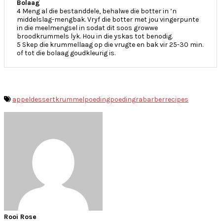
Bolaag
4 Meng al die bestanddele, behalwe die botter in ’n
middelslag-mengbak. Vryf die botter met jou vingerpunte
in die meelmengsel in sodat dit soos growwe
broodkrummels lyk. Hou in die yskas tot benodig.
5 Skep die krummellaag op die vrugte en bak vir 25-30 min.
of tot die bolaag goudkleurig is.
appel
dessert
krummelpoeding
poeding
rabarber
recipes
Rooi Rose