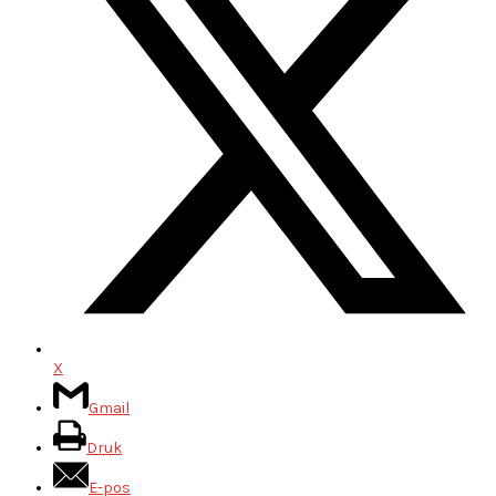
X
Gmail
Druk
E-pos