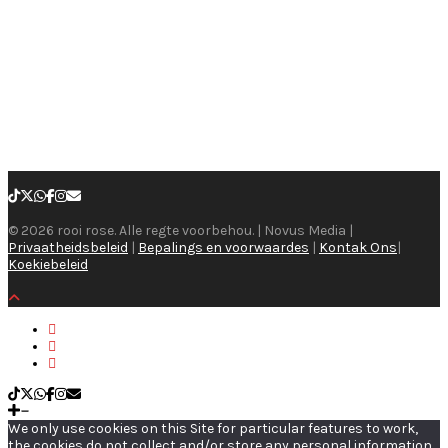
© 2026 rooi rose. Alle regte voorbehou. | Novus Media |
Privaatheidsbeleid
|
Bepalings en voorwaardes
|
Kontak Ons
|
Koekiebeleid
We only use cookies on this Site for particular features to work,
the cookies do not collect and/or store any personal information