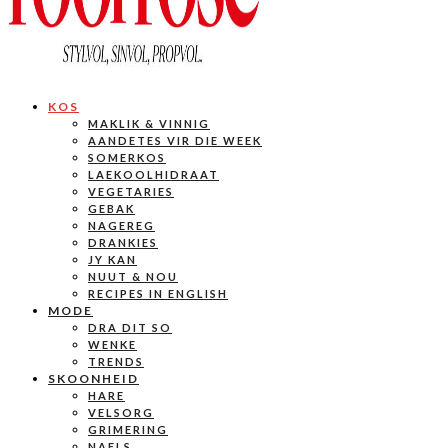
KOS
MAKLIK & VINNIG
AANDETES VIR DIE WEEK
SOMERKOS
LAEKOOLHIDRAAT
VEGETARIES
GEBAK
NAGEREG
DRANKIES
JY KAN
NUUT & NOU
RECIPES IN ENGLISH
MODE
DRA DIT SO
WENKE
TRENDS
SKOONHEID
HARE
VELSORG
GRIMERING
NAELS