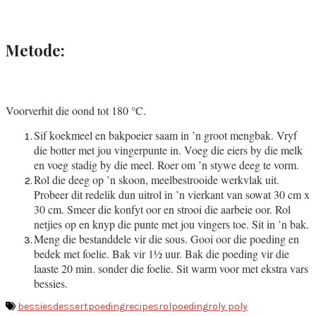
Metode:
Voorverhit die oond tot 180 °C.
Sif koekmeel en bakpoeier saam in ’n groot mengbak. Vryf
die botter met jou vingerpunte in. Voeg die eiers by die melk
en voeg stadig by die meel. Roer om ’n stywe deeg te vorm.
Rol die deeg op ’n skoon, meelbestrooide werkvlak uit.
Probeer dit redelik dun uitrol in ’n vierkant van sowat 30 cm x
30 cm. Smeer die konfyt oor en strooi die aarbeie oor. Rol
netjies op en knyp die punte met jou vingers toe. Sit in ’n bak.
Meng die bestanddele vir die sous. Gooi oor die poeding en
bedek met foelie. Bak vir 1½ uur. Bak die poeding vir die
laaste 20 min. sonder die foelie. Sit warm voor met ekstra vars
bessies.
bessies
dessert
poeding
recipes
rolpoeding
roly poly