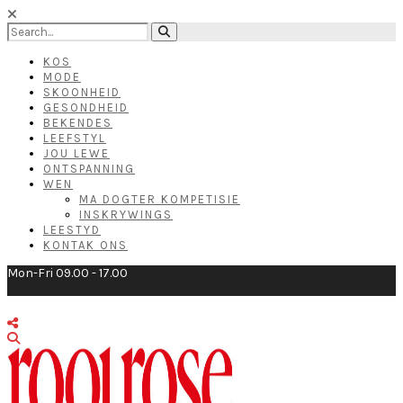
KOS
MODE
SKOONHEID
GESONDHEID
BEKENDES
LEEFSTYL
JOU LEWE
ONTSPANNING
WEN
MA DOGTER KOMPETISIE
INSKRYWINGS
LEESTYD
KONTAK ONS
Mon-Fri 09.00 - 17.00