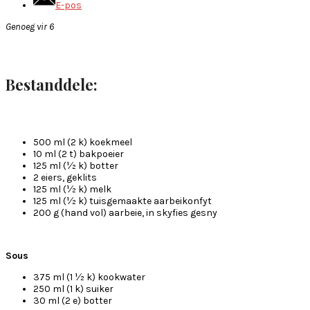
E-pos
Genoeg vir 6
Bestanddele:
500 ml (2 k) koekmeel
10 ml (2 t) bakpoeier
125 ml (½ k) botter
2 eiers, geklits
125 ml (½ k) melk
125 ml (½ k) tuisgemaakte aarbeikonfyt
200 g (hand vol) aarbeie, in skyfies gesny
Sous
375 ml (1 ½ k) kookwater
250 ml (1 k) suiker
30 ml (2 e) botter