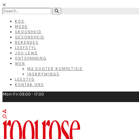
KOS
MODE
SKOONHEID
GESONDHEID
BEKENDES
LEEFSTYL
JOU LEWE
ONTSPANNING
WEN
MA DOGTER KOMPETISIE
INSKRYWINGS
LEESTYD
KONTAK ONS
Mon-Fri 09.00 - 17.00