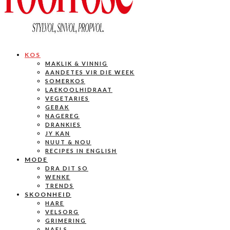
KOS
MAKLIK & VINNIG
AANDETES VIR DIE WEEK
SOMERKOS
LAEKOOLHIDRAAT
VEGETARIES
GEBAK
NAGEREG
DRANKIES
JY KAN
NUUT & NOU
RECIPES IN ENGLISH
MODE
DRA DIT SO
WENKE
TRENDS
SKOONHEID
HARE
VELSORG
GRIMERING
NAELS