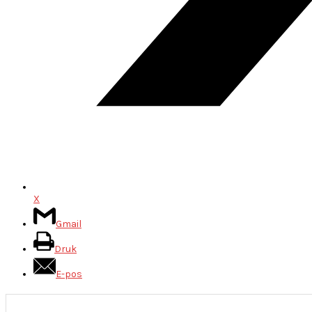
X
Gmail
Druk
E-pos