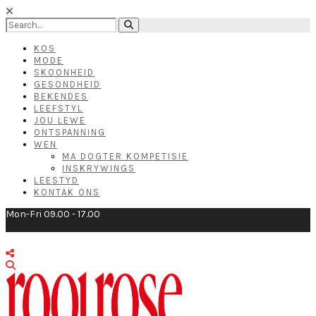
KOS
MODE
SKOONHEID
GESONDHEID
BEKENDES
LEEFSTYL
JOU LEWE
ONTSPANNING
WEN
MA DOGTER KOMPETISIE
INSKRYWINGS
LEESTYD
KONTAK ONS
Mon-Fri 09.00 - 17.00