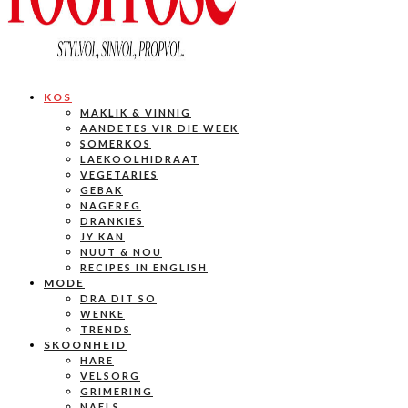
KOS
MAKLIK & VINNIG
AANDETES VIR DIE WEEK
SOMERKOS
LAEKOOLHIDRAAT
VEGETARIES
GEBAK
NAGEREG
DRANKIES
JY KAN
NUUT & NOU
RECIPES IN ENGLISH
MODE
DRA DIT SO
WENKE
TRENDS
SKOONHEID
HARE
VELSORG
GRIMERING
NAELS