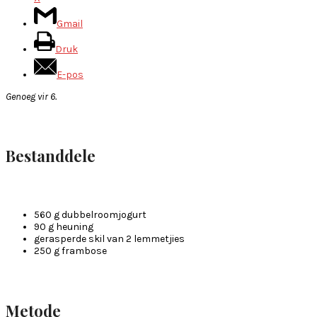
Gmail
Druk
E-pos
Genoeg vir 6.
Bestanddele
560 g dubbelroomjogurt
90 g heuning
gerasperde skil van 2 lemmetjies
250 g frambose
Metode