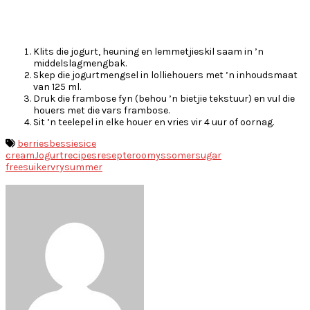
Klits die jogurt, heuning en lemmetjieskil saam in ’n
middelslagmengbak.
Skep die jogurtmengsel in lolliehouers met ’n inhoudsmaat
van 125 ml.
Druk die frambose fyn (behou ’n bietjie tekstuur) en vul die
houers met die vars frambose.
Sit ’n teelepel in elke houer en vries vir 4 uur of oornag.
berries
bessies
ice
cream
Jogurt
recipes
resepte
roomys
somer
sugar
free
suikervry
summer