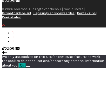
© 2026 rooi rose. Alle regte voorbehou. | Novus Media |
Privaatheidsbeleid
|
Bepalings en voorwaardes
|
Kontak Ons
|
Koekiebeleid
We only use cookies on this Site for particular features to work,
the cookies do not collect and/or store any personal information
about you.
Ok