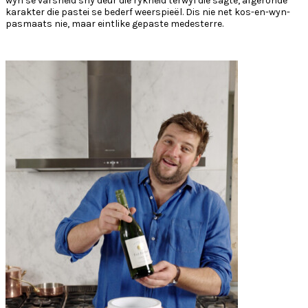
wyn se varsheid sny deur die rykheid terwyl die sagte, afgeronde
karakter die pastei se bederf weerspieël. Dis nie net kos-en-wyn-
pasmaats nie, maar eintlike gepaste medesterre.