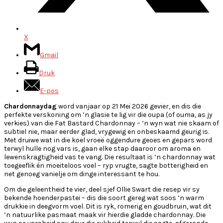
X
Gmail
Druk
E-pos
Chardonnaydag
word vanjaar op 21 Mei 2026 gevier, en dis die
perfekte verskoning om ’n glasie te lig vir die oupa (of ouma, as jy
verkies) van die Fat Bastard Chardonnay – ’n wyn wat nie skaam of
subtiel nie, maar eerder glad, vrygewig en onbeskaamd geurig is.
Met druiwe wat in die koel vroeë oggendure geoes en gepars word
terwyl hulle nog vars is, gaan elke stap daaroor om aroma en
lewenskragtigheid vas te vang. Die resultaat is ‘n chardonnay wat
toegeeflik én moeiteloos voel – ryp vrugte, sagte botterigheid en
net genoeg vanielje om dinge interessant te hou.
Om die geleentheid te vier, deel sjef Ollie Swart die resep vir sy
bekende hoenderpastei – dis die soort gereg wat soos ’n warm
drukkie in deegvorm voel. Dit is ryk, romerig en goudbruin, wat dit
’n natuurlike pasmaat maak vir hierdie gladde chardonnay. Die