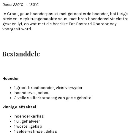
Oond: 220°C → 180°C
’n Groot, goue hoenderpastei met geroosterde hoender, botterige
preie en ’n ryk tuisgemaakte sous, met bros hoendervel vir ekstra
geur en lyf, en wat met die heerlike Fat Bastard Chardonnay
voorgesit word.
Bestanddele
Hoender
1 groot braaihoender, vleis verwyder
hoendervel, behou
2 velle skilferkorsdeeg van goeie gehalte
Vinnige aftreksel
hoenderkarkas
1 ui, gehalveer
1 wortel, gekap
1 selderystingel, gekap