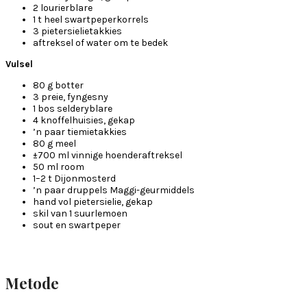
2 lourierblare
1 t heel swartpeperkorrels
3 pietersielietakkies
aftreksel of water om te bedek
Vulsel
80 g botter
3 preie, fyngesny
1 bos selderyblare
4 knoffelhuisies, gekap
’n paar tiemietakkies
80 g meel
±700 ml vinnige hoenderaftreksel
50 ml room
1–2 t Dijonmosterd
’n paar druppels Maggi-geurmiddels
hand vol pietersielie, gekap
skil van 1 suurlemoen
sout en swartpeper
Metode