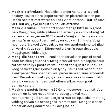
Maak die aftreksel:
Plaas die hoenderkarkas, ui, wortel,
seldery, lourierblare, peperkorrels en pietersielie in ’n pot.
Bedek net-net met water en kook vir minstens 2 uur, of prut
vir 8 uur as jy tyd het. Sif en hou die aftreksel.
Maak die vulsel:
Smelt botter oor matige hitte in ’n groot
pan. Voeg preie, selderyblare en tiemie by en kook stadig tot
sag en soet, ongeveer 10-15 minute. Voeg knoffel by en kook
vir nog ’n minuut. Roer meel by en kook vir 2 minute. Voeg
hoenderaftreksel geleidelik by en roer aanhoudend tot glad
en verdik. Voeg room, Dijonmosterd en ’n paar druppels
Maggi-geurmiddels by.
Meng die hoendervel:
Braai hoendervel in ‘n pan of oond
bros tot diep goudbruin. Meng bros vel met ’n skeppie sous
totdat dit ‘n ryk pasta vorm. Roer dit terug in die vulsel. Dit
voeg heelwat geur, rykheid en lyf by. Geur goed met sout en
swartpeper. Vou hoendervleis, pietersielie en suurlemoenskil
deur. Die vulsel moet ryk, glansend en smaaklik wees met ’n
vars tikkie suurlemoen. Laat effens afkoel voor jy dit
aanmekaarsit.
Maak die pastei:
Smeer ’n 20-24 cm-veervormpan uit. Voer
bodem en kante met skilferkorsdeeg uit. Vul met
hoendermengsel en laat bietjie ruimte bo-op. Bedek met nog
veldeeg en vou die rande goed in om te seël. Meng ’n eier en
smeer die deeg daarmee. Prik deeg bo-op.