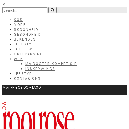
KOS
MODE
SKOONHEID
GESONDHEID
BEKENDES
LEEFSTYL
JOU LEWE
ONTSPANNING
WEN
MA DOGTER KOMPETISIE
INSKRYWINGS
LEESTYD
KONTAK ONS
Mon-Fri 09.00 - 17.00