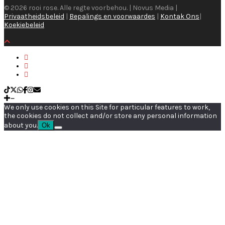
© 2026 rooi rose. Alle regte voorbehou. | Novus Media |
Privaatheidsbeleid
|
Bepalings en voorwaardes
|
Kontak Ons
|
Koekiebeleid
We only use cookies on this Site for particular features to work,
the cookies do not collect and/or store any personal information
about you.
Ok