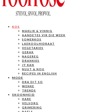
KOS
MAKLIK & VINNIG
AANDETES VIR DIE WEEK
SOMERKOS
LAEKOOLHIDRAAT
VEGETARIES
GEBAK
NAGEREG
DRANKIES
JY KAN
NUUT & NOU
RECIPES IN ENGLISH
MODE
DRA DIT SO
WENKE
TRENDS
SKOONHEID
HARE
VELSORG
GRIMERING
NAELS