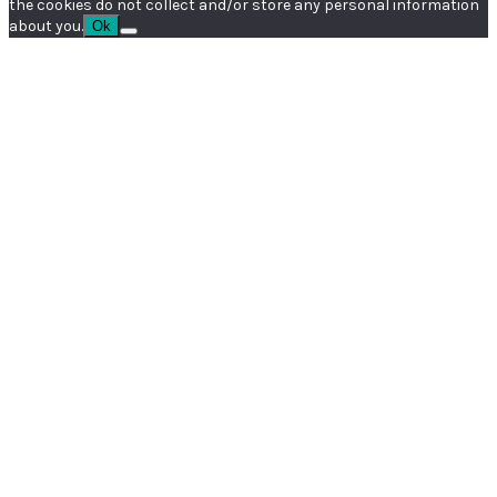
the cookies do not collect and/or store any personal information
about you.
Ok