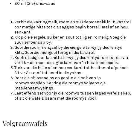
30 ml (2 e) chia-saad
Verhit die karringmelk, room en suurlemoenskil in ’n kastrol
oor matige hitte tot dit saggies begin borrel. Haal af en hou
eenkant.
Klop die eiergele, suiker en sout tot lig en romerig. Voeg die
suurlemoensap by.
Gooi die roommengsel by die eiergele terwyl jy deurentyd
klits. Gooi die mengsel terug in die kastrol.
Kook stadig oor lae hitte terwyl jy deurentyd roer tot die vla
verdik – dit moet die agterkant van ’n houtlepel bedek.
Trek van die hitte af en hou eenkant tot heeltemal afgekoel.
Sit vir 2 uur of tot koud in die yskas.
Roer die chiasaad by en gooi in die bak van ’n
roomysmasjien. Karring die roomys volgens die
masjienaanwysings.
Laat effens set voor jy die roomys tussen lagies wafels skep,
of sit die wafels saam met die roomys voor.
Volgraanwafels