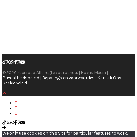
© 2026 rooi rose. Alle regte voorbehou. | Novus Media |
Privaatheidsbeleid
|
Bepalings en voorwaardes
|
Kontak Ons
|
Koekiebeleid
We only use cookies on this Site for particular features to work,