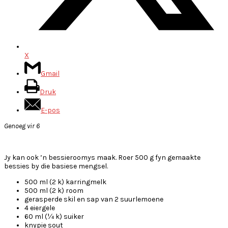
X
Gmail
Druk
E-pos
Genoeg vir 6
Jy kan ook ’n bessieroomys maak. Roer 500 g fyn gemaakte
bessies by die basiese mengsel.
500 ml (2 k) karringmelk
500 ml (2 k) room
gerasperde skil en sap van 2 suurlemoene
4 eiergele
60 ml (¼ k) suiker
knypie sout