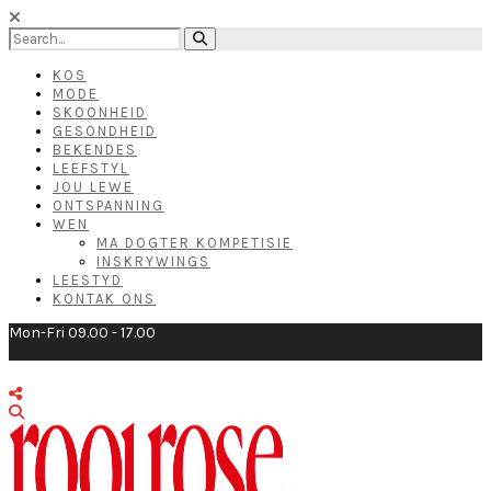
KOS
MODE
SKOONHEID
GESONDHEID
BEKENDES
LEEFSTYL
JOU LEWE
ONTSPANNING
WEN
MA DOGTER KOMPETISIE
INSKRYWINGS
LEESTYD
KONTAK ONS
Mon-Fri 09.00 - 17.00