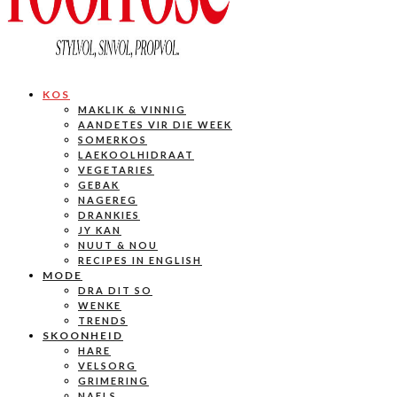
KOS
MAKLIK & VINNIG
AANDETES VIR DIE WEEK
SOMERKOS
LAEKOOLHIDRAAT
VEGETARIES
GEBAK
NAGEREG
DRANKIES
JY KAN
NUUT & NOU
RECIPES IN ENGLISH
MODE
DRA DIT SO
WENKE
TRENDS
SKOONHEID
HARE
VELSORG
GRIMERING
NAELS