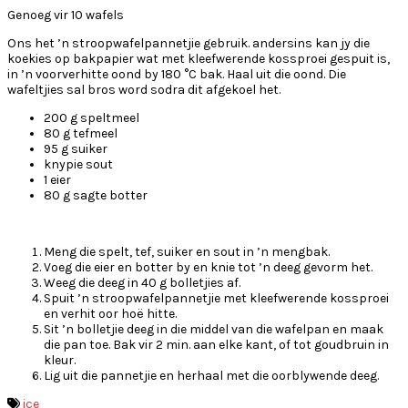
Genoeg vir 10 wafels
Ons het ’n stroopwafelpannetjie gebruik. andersins kan jy die
koekies op bakpapier wat met kleefwerende kossproei gespuit is,
in ’n voorverhitte oond by 180 °C bak. Haal uit die oond. Die
wafeltjies sal bros word sodra dit afgekoel het.
200 g speltmeel
80 g tefmeel
95 g suiker
knypie sout
1 eier
80 g sagte botter
Meng die spelt, tef, suiker en sout in ’n mengbak.
Voeg die eier en botter by en knie tot ’n deeg gevorm het.
Weeg die deeg in 40 g bolletjies af.
Spuit ’n stroopwafelpannetjie met kleefwerende kossproei
en verhit oor hoë hitte.
Sit ’n bolletjie deeg in die middel van die wafelpan en maak
die pan toe. Bak vir 2 min. aan elke kant, of tot goudbruin in
kleur.
Lig uit die pannetjie en herhaal met die oorblywende deeg.
ice