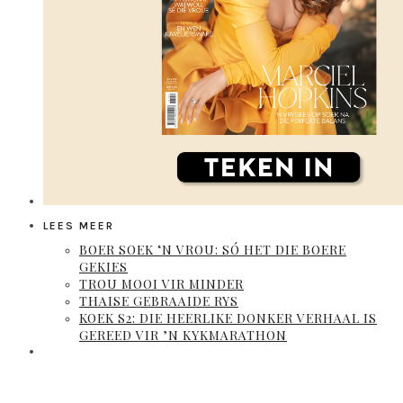
LEES MEER
BOER SOEK ‘N VROU: SÓ HET DIE BOERE
GEKIES
TROU MOOI VIR MINDER
THAISE GEBRAAIDE RYS
KOEK S2: DIE HEERLIKE DONKER VERHAAL IS
GEREED VIR ’N KYKMARATHON