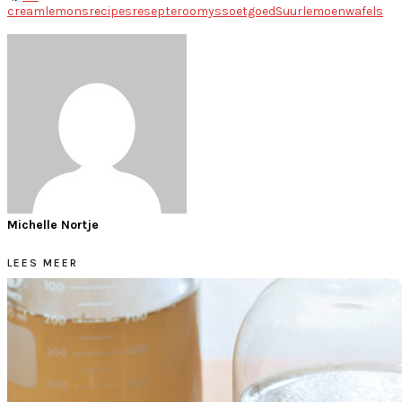
cream
lemons
recipes
resepte
roomys
soetgoed
Suurlemoen
wafels
Michelle Nortje
LEES MEER