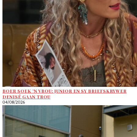
BOER SOEK ’N VROU: JUNIOR EN SY BRIEFSKRYWER
DENISÉ GAAN TROU
04/08/2026