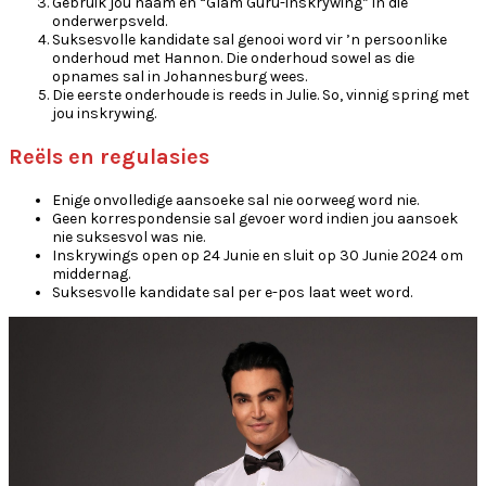
Gebruik jou naam en “Glam Guru-inskrywing” in die
onderwerpsveld.
Suksesvolle kandidate sal genooi word vir ’n persoonlike
onderhoud met Hannon. Die onderhoud sowel as die
opnames sal in Johannesburg wees.
Die eerste onderhoude is reeds in Julie. So, vinnig spring met
jou inskrywing.
Reëls en regulasies
Enige onvolledige aansoeke sal nie oorweeg word nie.
Geen korrespondensie sal gevoer word indien jou aansoek
nie suksesvol was nie.
Inskrywings open op 24 Junie en sluit op 30 Junie 2024 om
middernag.
Suksesvolle kandidate sal per e-pos laat weet word.