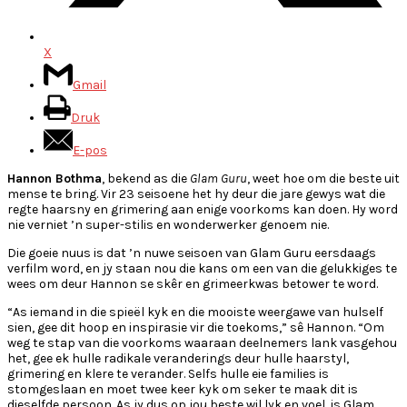
X
Gmail
Druk
E-pos
Hannon Bothma
, bekend as die
Glam Guru
, weet hoe om die beste uit
mense te bring. Vir 23 seisoene het hy deur die jare gewys wat die
regte haarsny en grimering aan enige voorkoms kan doen. Hy word
nie verniet ’n super-stilis en wonderwerker genoem nie.
Die goeie nuus is dat ’n nuwe seisoen van Glam Guru eersdaags
verfilm word, en jy staan nou die kans om een van die gelukkiges te
wees om deur Hannon se skêr en grimeerkwas betower te word.
“As iemand in die spieël kyk en die mooiste weergawe van hulself
sien, gee dit hoop en inspirasie vir die toekoms,” sê Hannon. “Om
weg te stap van die voorkoms waaraan deelnemers lank vasgehou
het, gee ek hulle radikale veranderings deur hulle haarstyl,
grimering en klere te verander. Selfs hulle eie families is
stomgeslaan en moet twee keer kyk om seker te maak dit is
dieselfde persoon. As jy dus op jou beste wil lyk en voel, is Glam