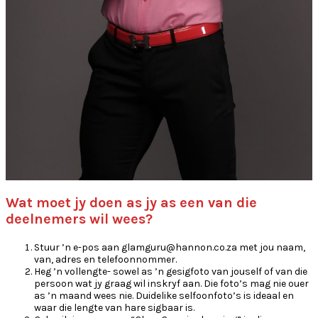
Wat moet jy doen as jy as een van die
deelnemers wil wees?
Stuur ’n e-pos aan glamguru@hannon.co.za met jou naam,
van, adres en telefoonnommer.
Heg ’n vollengte- sowel as ’n gesigfoto van jouself of van die
persoon wat jy graag wil inskryf aan. Die foto’s mag nie ouer
as ’n maand wees nie. Duidelike selfoonfoto’s is ideaal en
waar die lengte van hare sigbaar is.