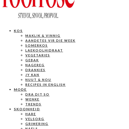
KOS
MAKLIK & VINNIG
AANDETES VIR DIE WEEK
SOMERKOS
LAEKOOLHIDRAAT
VEGETARIES
GEBAK
NAGEREG
DRANKIES
JY KAN
NUUT & NOU
RECIPES IN ENGLISH
MODE
DRA DIT SO
WENKE
TRENDS
SKOONHEID
HARE
VELSORG
GRIMERING
NAELS