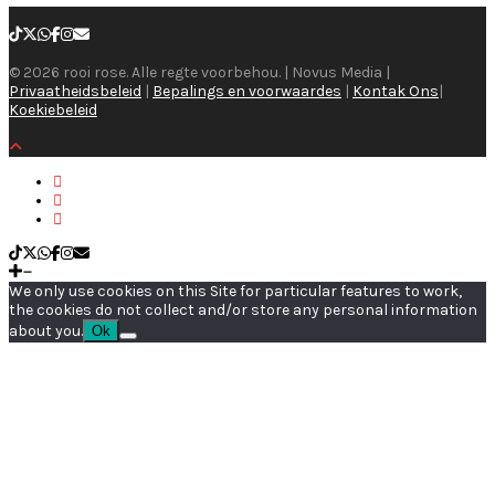
© 2026 rooi rose. Alle regte voorbehou. | Novus Media |
Privaatheidsbeleid
|
Bepalings en voorwaardes
|
Kontak Ons
|
Koekiebeleid
We only use cookies on this Site for particular features to work,
the cookies do not collect and/or store any personal information
about you.
Ok