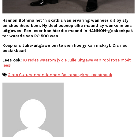
Hannon Bothma het ’n skatkis van ervaring wanneer dit by styl
en skoonheid kom. Hy deel boonop elke maand sy wenke in ons
uitgawes! Een leser kan hierdie maand ’n HANNON-geskenkpak
ter waarde van R2 500 wen.
Koop ons Julie-uitgawe om te sien hoe jy kan inskryf. Dis nou
beskikbaar!
Lees ook:
10 redes waarom jy die Julie-uitgawe van rooi rose móét
lees!
Glam Guru
hannon
Hannon Bothma
kyknet
mooimaak