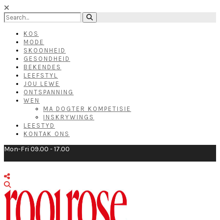
KOS
MODE
SKOONHEID
GESONDHEID
BEKENDES
LEEFSTYL
JOU LEWE
ONTSPANNING
WEN
MA DOGTER KOMPETISIE
INSKRYWINGS
LEESTYD
KONTAK ONS
Mon-Fri 09.00 - 17.00