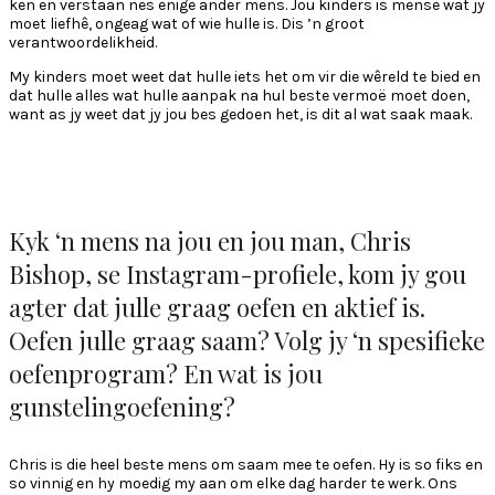
ken en verstaan nes enige ander mens. Jou kinders is mense wat jy
moet liefhê, ongeag wat of wie hulle is. Dis ’n groot
verantwoordelikheid.
My kinders moet weet dat hulle iets het om vir die wêreld te bied en
dat hulle alles wat hulle aanpak na hul beste vermoë moet doen,
want as jy weet dat jy jou bes gedoen het, is dit al wat saak maak.
Kyk ‘n mens na jou en jou man, Chris
Bishop, se Instagram-profiele, kom jy gou
agter dat julle graag oefen en aktief is.
Oefen julle graag saam? Volg jy ‘n spesifieke
oefenprogram? En wat is jou
gunstelingoefening?
Chris is die heel beste mens om saam mee te oefen. Hy is so fiks en
so vinnig en hy moedig my aan om elke dag harder te werk. Ons