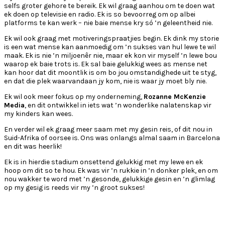
selfs groter gehore te bereik. Ek wil graag aanhou om te doen wat
ek doen op televisie en radio. Ek is so bevoorreg om op albei
platforms te kan werk – nie baie mense kry só ’n geleentheid nie.
Ek wil ook graag met motiveringspraatjies begin. Ek dink my storie
is een wat mense kan aanmoedig om ’n sukses van hul lewe te wil
maak. Ek is nie ’n miljoenêr nie, maar ek kon vir myself ’n lewe bou
waarop ek baie trots is. Ek sal baie gelukkig wees as mense net
kan hoor dat dit moontlik is om bo jou omstandighede uit te styg,
en dat die plek waarvandaan jy kom, nie is waar jy moet bly nie.
Ek wil ook meer fokus op my onderneming,
Rozanne McKenzie
Media
, en dit ontwikkel in iets wat ’n wonderlike nalatenskap vir
my kinders kan wees.
En verder wil ek graag meer saam met my gesin reis, of dit nou in
Suid-Afrika of oorsee is. Ons was onlangs almal saam in Barcelona
en dit was heerlik!
Ek is in hierdie stadium onsettend gelukkig met my lewe en ek
hoop om dit so te hou. Ek was vir ’n rukkie in ’n donker plek, en om
nou wakker te word met ’n gesonde, gelukkige gesin en ’n glimlag
op my gesig is reeds vir my ’n groot sukses!