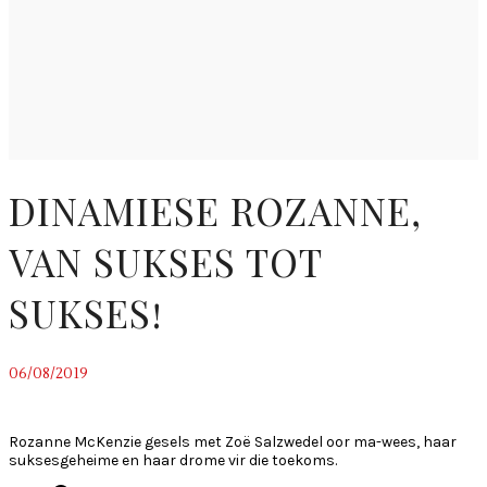
DINAMIESE ROZANNE,
VAN SUKSES TOT
SUKSES!
06/08/2019
~
Rozanne McKenzie gesels met Zoë Salzwedel oor ma-wees, haar
suksesgeheime en haar drome vir die toekoms.