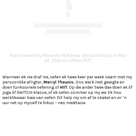
A post shared by Rozanne McKenzie (@rozmckinsta)
on Mar
14, 2019 at 2:09am PDT
Wanneer ek nie draf nie, oefen ek twee keer per week saam met my
persoonlike afrigter,
Merryl Theunis.
Ons werk met gewigte en
doen funksionele oefening of
HIIT
. Op die ander twee dae doen ek óf
joga óf SWITCH-klasse, of ek oefen sommer op my eie. Ek hou
werklikwaar baie van oefen. Dit help my om af te skakel en vir ‘n
uur net op myself te fokus – nes meditasie.