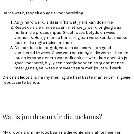
Harde werk, respek en goeie voorbereiding.
As jy hard werk, is daar níks wat jy nié kan doen nie.
Respek vir die mense saam met wie jy werk, ongeag waar
hulle in die proses inpas. Groet, wees betyds en wees
vriendelik. Hoe jy mense hanteer, gaan verseker dat mense
jou om die regte redes onthou.
Dis ook baie belangrik, veral in dié bedryf, om goed
voorbereid te wees. Goeie voorbereiding is die verskil tussen
jou en iemand anders wat dalk ook die werk kan doen. As jy
goed voorberei, bly jy een treetjie voor en sorg dat mense
meer geneig sal wees om weer saam met jou te wíl werk.
Dié drie sleutels is na my mening die heel beste manier om ’n goeie
reputasie te behou.
Wat is jou droom vir die toekoms?
My droom is om my loopbaan na die volgende vlak te neem en