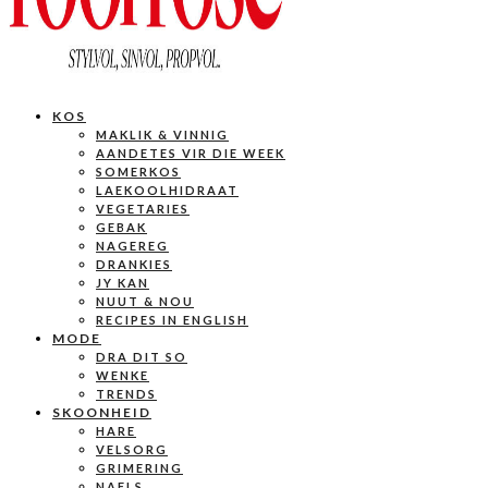
KOS
MAKLIK & VINNIG
AANDETES VIR DIE WEEK
SOMERKOS
LAEKOOLHIDRAAT
VEGETARIES
GEBAK
NAGEREG
DRANKIES
JY KAN
NUUT & NOU
RECIPES IN ENGLISH
MODE
DRA DIT SO
WENKE
TRENDS
SKOONHEID
HARE
VELSORG
GRIMERING
NAELS