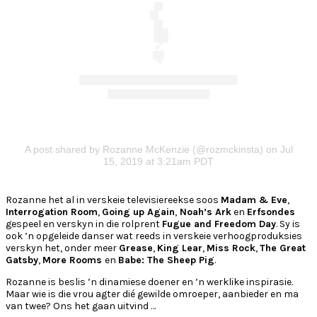
A post shared by Rozanne McKenzie (@rozmckinsta)
on Jul
15, 2019 at 3:21am PDT
Rozanne het al in verskeie televisiereekse soos
Madam & Eve
,
Interrogation
Room
,
Going up Again
,
Noah’s Ark
en
Erfsondes
gespeel en verskyn in die rolprent
Fugue and Freedom Day
. Sy is
ook ’n opgeleide danser wat reeds in verskeie verhoogproduksies
verskyn het, onder meer
Grease
,
King Lear
,
Miss Rock
,
The Great
Gatsby
,
More Rooms
en
Babe: The Sheep Pig
.
Rozanne is beslis ’n dinamiese doener en ’n werklike inspirasie.
Maar wie is die vrou agter dié gewilde omroeper, aanbieder en ma
van twee? Ons het gaan uitvind …