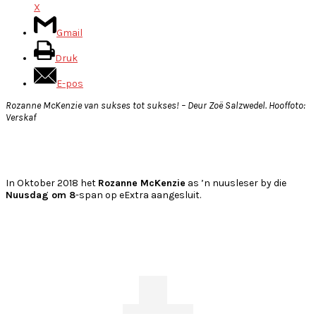
X
Gmail
Druk
E-pos
Rozanne McKenzie van sukses tot sukses! – Deur Zoë Salzwedel. Hooffoto:
Verskaf
In Oktober 2018 het
Rozanne McKenzie
as ’n nuusleser by die
Nuusdag om 8
-span op eExtra aangesluit.