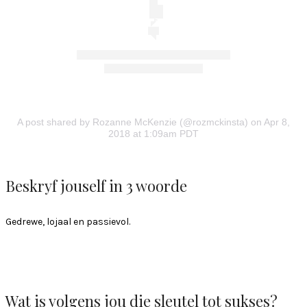
A post shared by Rozanne McKenzie (@rozmckinsta)
on Apr 8,
2018 at 1:09am PDT
Beskryf jouself in 3 woorde
Gedrewe, lojaal en passievol.
Wat is volgens jou die sleutel tot sukses?