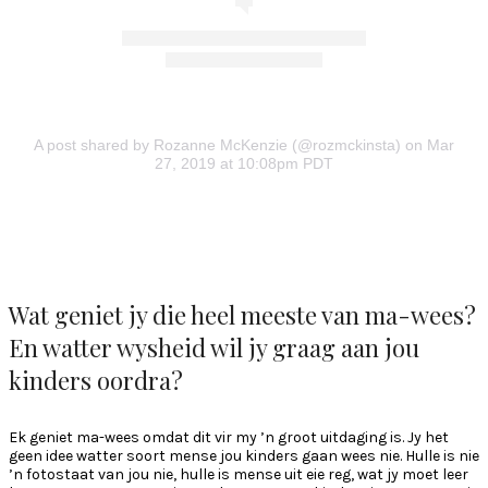
A post shared by Rozanne McKenzie (@rozmckinsta)
on Mar
27, 2019 at 10:08pm PDT
Wat geniet jy die heel meeste van ma-wees?
En watter wysheid wil jy graag aan jou
kinders oordra?
Ek geniet ma-wees omdat dit vir my ’n groot uitdaging is. Jy het
geen idee watter soort mense jou kinders gaan wees nie. Hulle is nie
’n fotostaat van jou nie, hulle is mense uit eie reg, wat jy moet leer