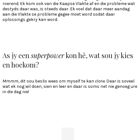
roerend. Ek kom ook van die Kaapse Vlakte af en die probleme wat
destyds daar was, is steeds daar. Ek voel dat daar meer aandag
aan die Vlakte se probleme gegee moet word sodat daar
oplossings gekry kan word.
As jy een
superpower
kon hê, wat sou jy kies
en hoekom?
Mmmm, dit sou beslis wees om myself te kan
clone
. Daar is soveel
wat ek nog wil doen, sien en leer en daar is soms net nie genoeg ure
in die dag nie!