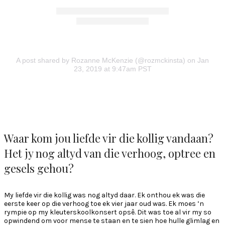
A post shared by Rozanne McKenzie (@rozmckinsta)
on Jan
23, 2019 at 9:47am PST
Waar kom jou liefde vir die kollig vandaan?
Het jy nog altyd van die verhoog, optree en
gesels gehou?
My liefde vir die kollig was nog altyd daar. Ek onthou ek was die
eerste keer op die verhoog toe ek vier jaar oud was. Ek moes ’n
rympie op my kleuterskoolkonsert opsê. Dit was toe al vir my so
opwindend om voor mense te staan en te sien hoe hulle glimlag en