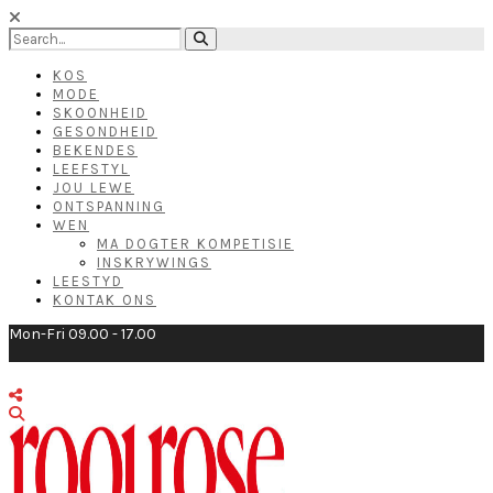
KOS
MODE
SKOONHEID
GESONDHEID
BEKENDES
LEEFSTYL
JOU LEWE
ONTSPANNING
WEN
MA DOGTER KOMPETISIE
INSKRYWINGS
LEESTYD
KONTAK ONS
Mon-Fri 09.00 - 17.00