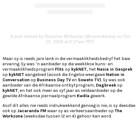
A post shared by Rozanne McKenzie (@rozmckinsta)
on Oct
29, 2018 at 6:27am PDT
Maar sy is reeds jare lank in die vermaaklikheidsbedryf het baie
ervaring. Sy was ’n aanbieder op die weeklikse kuns- en
vermaaklikheidsprogram
Flits
op
kykNET,
het
Nasie in Gesprek
op
kykNET
aangebied (asook die Engelse weergawe
Nation in
Conversation
op
Business Day TV
en
Soweto TV)
. Sy was ook
aanbieder van die Afrikaanse ontbytprogram,
Dagbreek
op
kykNET
, en het ook meer as vyf jaar as veldaanbieder op die
gewilde Afrikaanse joernaalprogram
Kwêla
gewerk.
Asof dít alles nie reeds indrukwekkend genoeg is nie, is sy deesdae
ook op
Jacaranda FM
waar sy as verkeersaanbieder op
The
Workzone
(weeksdae tussen 12 en 4) gehoor kan word.