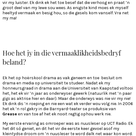
vir my luister. Ek dink ek het toe besef dat die verhoog en praat ’n
groot deel van my lewe sou wees. As enigste kind moes ek myself
heeltyd vermaak en besig hou, so die gesels kom vanself. Vra net
my ma!
Hoe het jy in die vermaaklikheidsbedryf
beland?
Ek het op hoërskool drama as vak geneem en toe besluit om
drama en media op universiteit te studeer. Nadat ek my
honneursgraad in drama aan die Universiteit van Kaapstad voltooi
het, het ek vir ’n jaar as onderwyser gewerk (natuurlik met ’n paar
gigs
as aktrise hier en daar). Maar die onderwys was nie vir my nie!
Ek dink dis ’n roeping en nie een wat ek verder wou volg nie. In 2006
het ek ’n rol gekry in die Barnyard-teater se produksie van
Grease
en van toe af het ek nooit regtig ophou werk nie.
My eerste ervaring as omroeper was as nuusleser op UCT Radio. Ek
het dit só geniet, en dit het vir die eerste keer gevoel asof my
kleintydse droom om ’n nuusleser te word dalk net waar kon word.