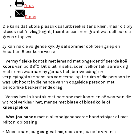
Druk
E-pos
Die kans dat Ebola plaaslik sal uitbreek is tans klein, maar dit bly
steeds net ’n vliegtuigrit, taxirit of een immigrant wat self oor die
grens stap ver.
Jy kan na die volgende kyk. Jy sal sommer ook teen griep en
hepatitis B beskerm wees:
– Vermy fisieke kontak met iemand met ongeïdentifiseerde
hoë
koors
van bo 38°C. Dit sluit in seks, soen, velkontak, aanraking
met items waaraan hy geraak het, borsvoeding, en
verplegingstake soos om vomeersel op te ruim of die persoon te
was. Dit hoort in die hande van ’n opgeleide persoon met
behoorlike beskermende drag
– Vermy beslis kontak met persone met koors en oë waarvan die
wit rooi verkleur het, mense met
blase
of
bloedkolle
of
kneusplekke
–
Was jou hande
met n alkoholgebaseerde handreiniger of met
Milton-oplossing
– Moenie aan jou
gesig
vat nie, soos om jou oë te vryf nie