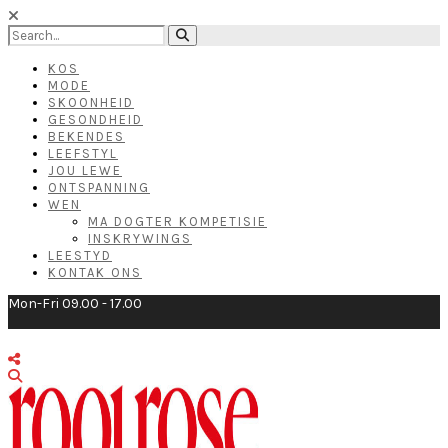
KOS
MODE
SKOONHEID
GESONDHEID
BEKENDES
LEEFSTYL
JOU LEWE
ONTSPANNING
WEN
MA DOGTER KOMPETISIE
INSKRYWINGS
LEESTYD
KONTAK ONS
Mon-Fri 09.00 - 17.00