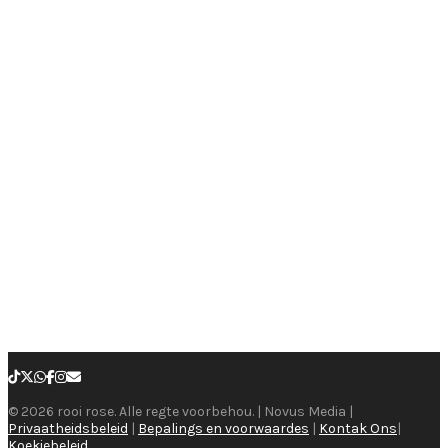
© 2026 rooi rose. Alle regte voorbehou. | Novus Media |
Privaatheidsbeleid
|
Bepalings en voorwaardes
|
Kontak Ons
|
Koekiebeleid