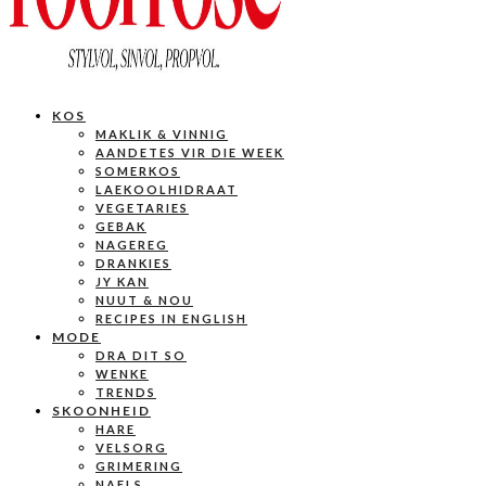
KOS
MAKLIK & VINNIG
AANDETES VIR DIE WEEK
SOMERKOS
LAEKOOLHIDRAAT
VEGETARIES
GEBAK
NAGEREG
DRANKIES
JY KAN
NUUT & NOU
RECIPES IN ENGLISH
MODE
DRA DIT SO
WENKE
TRENDS
SKOONHEID
HARE
VELSORG
GRIMERING
NAELS