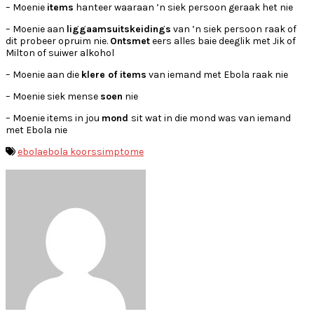
– Moenie
items
hanteer waaraan ’n siek persoon geraak het nie
– Moenie aan
liggaamsuitskeidings
van ’n siek persoon raak of
dit probeer opruim nie.
Ontsmet
eers alles baie deeglik met Jik of
Milton of suiwer alkohol
– Moenie aan die
klere of items
van iemand met Ebola raak nie
– Moenie siek mense
soen
nie
– Moenie items in jou
mond
sit wat in die mond was van iemand
met Ebola nie
ebola
ebola koors
simptome