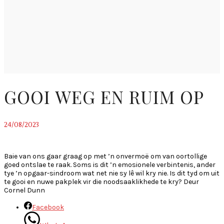
GOOI WEG EN RUIM OP
24/08/2023
~
Baie van ons gaar graag op met ’n onvermoë om van oortollige
goed ontslae te raak. Soms is dit ’n emosionele verbintenis, ander
tye ’n opgaar-sindroom wat net nie sy lê wil kry nie. Is dit tyd om uit
te gooi en nuwe pakplek vir die noodsaaklikhede te kry? Deur
Cornel Dunn
Facebook