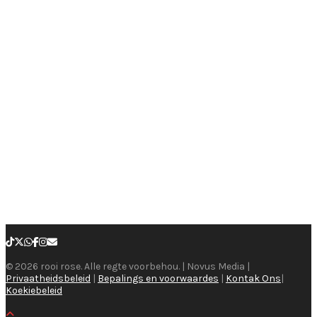
© 2026 rooi rose. Alle regte voorbehou. | Novus Media |
Privaatheidsbeleid
|
Bepalings en voorwaardes
|
Kontak Ons
|
Koekiebeleid