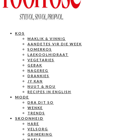
KOS
MAKLIK & VINNIG
AANDETES VIR DIE WEEK
SOMERKOS
LAEKOOLHIDRAAT
VEGETARIES
GEBAK
NAGEREG
DRANKIES
JY KAN
NUUT & NOU
RECIPES IN ENGLISH
MODE
DRA DIT SO
WENKE
TRENDS
SKOONHEID
HARE
VELSORG
GRIMERING
NAELS