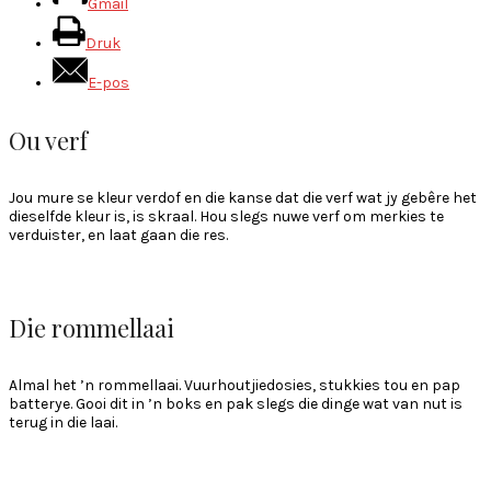
Gmail
Druk
E-pos
Ou verf
Jou mure se kleur verdof en die kanse dat die verf wat jy gebêre het
dieselfde kleur is, is skraal. Hou slegs nuwe verf om merkies te
verduister, en laat gaan die res.
Die rommellaai
Almal het ’n rommellaai. Vuurhoutjiedosies, stukkies tou en pap
batterye. Gooi dit in ’n boks en pak slegs die dinge wat van nut is
terug in die laai.