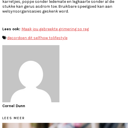
karretjies, poppe sonder ledemate en legkaarte sonder al die
stukke kan gerus asdrom toe. Bruikbare speelgoed kan aan
welsynsorganisasies geskenk word.
Lees ook:
Maak jou gebreekte grimering so reg
decor
doen dit self
how to
lifestyle
Cornel Dunn
LEES MEER