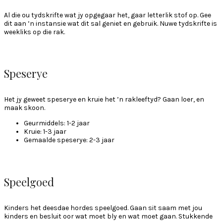
Al die ou tydskrifte wat jy opgegaar het, gaar letterlik stof op. Gee
dit aan ’n instansie wat dit sal geniet en gebruik. Nuwe tydskrifte is
weekliks op die rak.
Speserye
Het jy geweet speserye en kruie het ’n rakleeftyd? Gaan loer, en
maak skoon.
Geurmiddels: 1-2 jaar
Kruie: 1-3 jaar
Gemaalde speserye: 2-3 jaar
Speelgoed
Kinders het deesdae hordes speelgoed. Gaan sit saam met jou
kinders en besluit oor wat moet bly en wat moet gaan. Stukkende