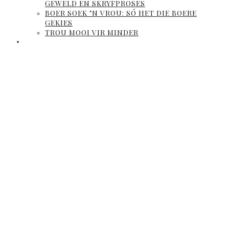
GEWELD EN SKRYFPROSES
BOER SOEK ‘N VROU: SÓ HET DIE BOERE
GEKIES
TROU MOOI VIR MINDER