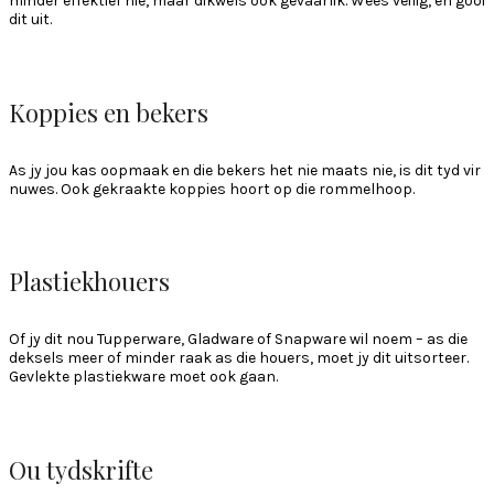
minder effektief nie, maar dikwels ook gevaarlik. Wees veilig, en gooi
dit uit.
Koppies en bekers
As jy jou kas oopmaak en die bekers het nie maats nie, is dit tyd vir
nuwes. Ook gekraakte koppies hoort op die rommelhoop.
Plastiekhouers
Of jy dit nou Tupperware, Gladware of Snapware wil noem – as die
deksels meer of minder raak as die houers, moet jy dit uitsorteer.
Gevlekte plastiekware moet ook gaan.
Ou tydskrifte