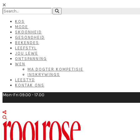
KOS
MODE
SKOONHEID
GESONDHEID
BEKENDES
LEEFSTYL
JOU LEWE
ONTSPANNING
WEN
MA DOGTER KOMPETISIE
INSKRYWINGS
LEESTYD
KONTAK ONS
Mon-Fri 09.00 - 17.00