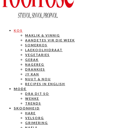
KOS
MAKLIK & VINNIG
AANDETES VIR DIE WEEK
SOMERKOS
LAEKOOLHIDRAAT
VEGETARIES
GEBAK
NAGEREG
DRANKIES
JY KAN
NUUT & NOU
RECIPES IN ENGLISH
MODE
DRA DIT SO
WENKE
TRENDS
SKOONHEID
HARE
VELSORG
GRIMERING
NAELS