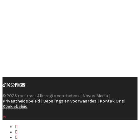
© 2026 rooi rose. Alle regte voorbehou. | Novus Media |
Privaatheidsbeleid
|
Bepalings en voorwaardes
|
Kontak Ons
|
Koekiebeleid