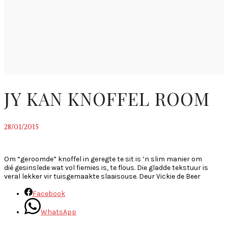
JY KAN KNOFFEL ROOM
28/01/2015
~
Om “geroomde” knoffel in geregte te sit is ’n slim manier om
dié gesinslede wat vol fiemies is, te flous. Die gladde tekstuur is
veral lekker vir tuisgemaakte slaaisouse. Deur Vickie de Beer
Facebook
WhatsApp