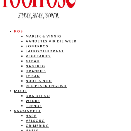
KOS
MAKLIK & VINNIG
AANDETES VIR DIE WEEK
SOMERKOS
LAEKOOLHIDRAAT
VEGETARIES
GEBAK
NAGEREG
DRANKIES
JY KAN
NUUT & NOU
RECIPES IN ENGLISH
MODE
DRA DIT SO
WENKE
TRENDS
SKOONHEID
HARE
VELSORG
GRIMERING
NAELS