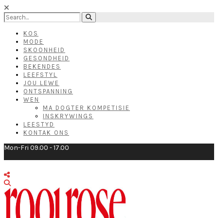
KOS
MODE
SKOONHEID
GESONDHEID
BEKENDES
LEEFSTYL
JOU LEWE
ONTSPANNING
WEN
MA DOGTER KOMPETISIE
INSKRYWINGS
LEESTYD
KONTAK ONS
Mon-Fri 09.00 - 17.00