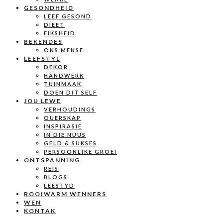
GESONDHEID
LEEF GESOND
DIEET
FIKSHEID
BEKENDES
ONS MENSE
LEEFSTYL
DEKOR
HANDWERK
TUINMAAK
DOEN DIT SELF
JOU LEWE
VERHOUDINGS
OUERSKAP
INSPIRASIE
IN DIE NUUS
GELD & SUKSES
PERSOONLIKE GROEI
ONTSPANNING
REIS
BLOGS
LEESTYD
ROOIWARM WENNERS
WEN
KONTAK