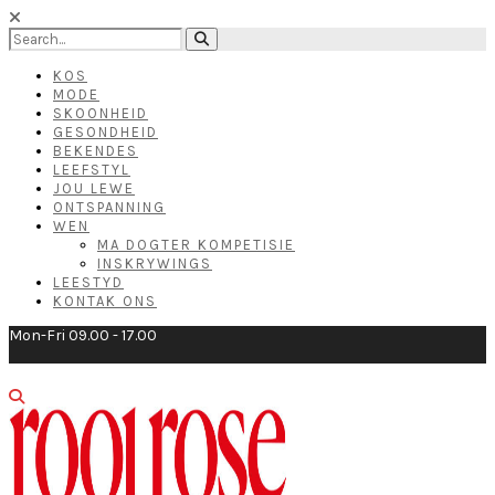
KOS
MODE
SKOONHEID
GESONDHEID
BEKENDES
LEEFSTYL
JOU LEWE
ONTSPANNING
WEN
MA DOGTER KOMPETISIE
INSKRYWINGS
LEESTYD
KONTAK ONS
Mon-Fri 09.00 - 17.00