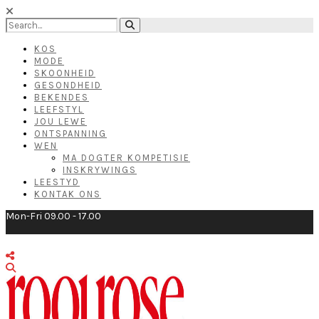
KOS
MODE
SKOONHEID
GESONDHEID
BEKENDES
LEEFSTYL
JOU LEWE
ONTSPANNING
WEN
MA DOGTER KOMPETISIE
INSKRYWINGS
LEESTYD
KONTAK ONS
Mon-Fri 09.00 - 17.00