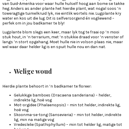
van Suid-Amerika voor waar hulle hulself hoog aan bome se takke
heg. Anders as ander plante het hierdie plant, wat nogal soos ’n
toweragtige tuimelkruid lyk, nie eintlik wortels nie. Lugplante kry
water en kos uit die lug. Dit is selfversorgend én vogliewend –
perfek om in jou badkamer te bly!
Lugplante blom slegs een keer, maar lyk tog te fraai op ’n mooi
stuk hout, in ’n terrarium, met ’n stukkie draad voor ’n venster of
langs ’n stort opgehang. Moet hulle nie in volson plaas nie, maar
wel waar daar helder lig is en spuit hulle nou en dan nat.
Welige woud
Hierdie plante behoort in ’n badkamer te floreer:
Gelukkige bamboes (Dracaena sanderiana) – helder,
indirekte lig, hoё vog
Mot-orgidee (Phalaenopsis) – min tot helder, indirekte lig,
hoё vog
Skoonma-se-tong (Sansevieria) – min tot helder, indirekte
lig, min na matige vog
Vredeslelie (Spathiphyllum) – min tot helder lig, matige tot