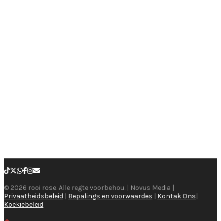
© 2026 rooi rose. Alle regte voorbehou. | Novus Media |
Privaatheidsbeleid
|
Bepalings en voorwaardes
|
Kontak Ons
|
Koekiebeleid