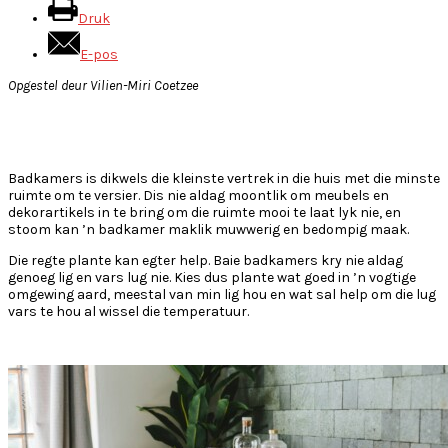
Druk
E-pos
Opgestel deur Vilien-Miri Coetzee
Badkamers is dikwels die kleinste vertrek in die huis met die minste
ruimte om te versier. Dis nie aldag moontlik om meubels en
dekorartikels in te bring om die ruimte mooi te laat lyk nie, en
stoom kan ’n badkamer maklik muwwerig en bedompig maak.
Die regte plante kan egter help. Baie badkamers kry nie aldag
genoeg lig en vars lug nie. Kies dus plante wat goed in ’n vogtige
omgewing aard, meestal van min lig hou en wat sal help om die lug
vars te hou al wissel die temperatuur.