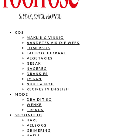
KOS
MAKLIK & VINNIG
AANDETES VIR DIE WEEK
SOMERKOS
LAEKOOLHIDRAAT
VEGETARIES
GEBAK
NAGEREG
DRANKIES
JY KAN
NUUT & NOU
RECIPES IN ENGLISH
MODE
DRA DIT SO
WENKE
TRENDS
SKOONHEID
HARE
VELSORG
GRIMERING
NAELS