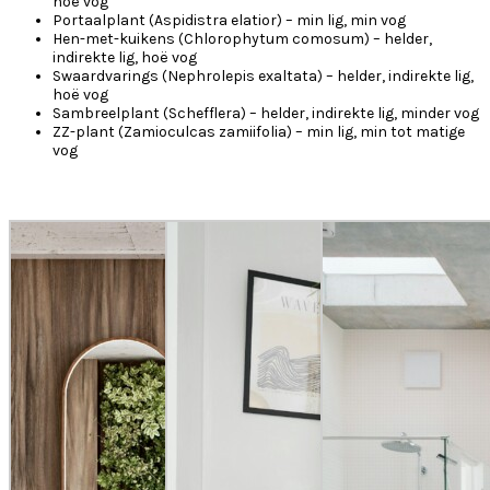
hoë vog
Portaalplant (Aspidistra elatior) – min lig, min vog
Hen-met-kuikens (Chlorophytum comosum) – helder,
indirekte lig, hoë vog
Swaardvarings (Nephrolepis exaltata) – helder, indirekte lig,
hoë vog
Sambreelplant (Schefflera) – helder, indirekte lig, minder vog
ZZ-plant (Zamioculcas zamiifolia) – min lig, min tot matige
vog