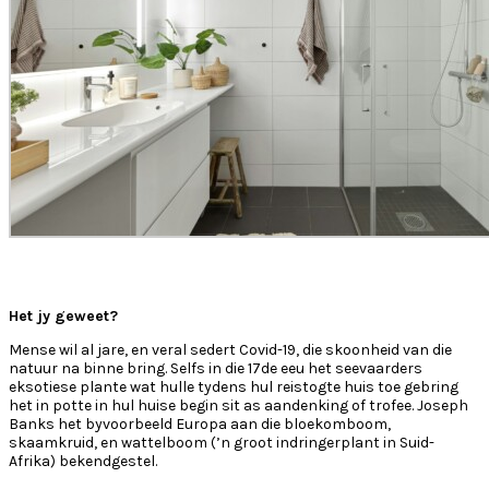
Het jy geweet?
Mense wil al jare, en veral sedert Covid-19, die skoonheid van die
natuur na binne bring. Selfs in die 17de eeu het seevaarders
eksotiese plante wat hulle tydens hul reistogte huis toe gebring
het in potte in hul huise begin sit as aandenking of trofee. Joseph
Banks het byvoorbeeld Europa aan die bloekomboom,
skaamkruid, en wattelboom (’n groot indringerplant in Suid-
Afrika) bekendgestel.