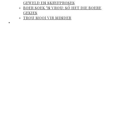
GEWELD EN SKRYFPROSES
BOER SOEK ‘N VROU: SÓ HET DIE BOERE
GEKIES
TROU MOOI VIR MINDER