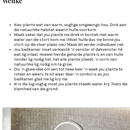
Wenke
Kies plante wat van warm, vogtige omgewings hou. Dink aan
die natuurlike habitat waarin hulle voorkom.
Maak seker dat jou plante nie direk in kontak met warm
water van die stort kom nie. (Moet hulle dus nie binne jou
stort op die vloer plaas nie.) Maak dit eerder individueel nat.
Jou badkamer moet verkieslik ’n venster of dakvenster hê
wat lig inlaat. Hoewel hierdie geharde plante is en van hulle
minder lig nodig het, het alle plante steeds ’n vorm van
natuurlike lig nodig om te groei.
Dis ’n goeie idee om een tot twee keer ’n week jou plante te
roteer en iewers te sit waar daar ’n sonkol is as jou
badkamer glad nie lig kry nie.
Al is die lug vogtig moet jou plante steeds water kry. Toets die
klamheid van die grond.