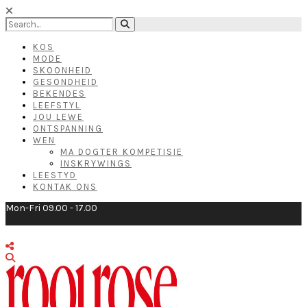
KOS
MODE
SKOONHEID
GESONDHEID
BEKENDES
LEEFSTYL
JOU LEWE
ONTSPANNING
WEN
MA DOGTER KOMPETISIE
INSKRYWINGS
LEESTYD
KONTAK ONS
Mon-Fri 09.00 - 17.00