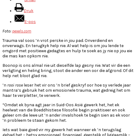
Druk
E-pos
Foto:
pexels.com
Trauma val soos ’n vrot perske in jou pad. Onverdiend en
onverwags. En terugkyk help nie. Al wat help is om jou lende te
omgord met positiewe gedagtes en hulp te soek as jy nie op jou eie
die mas kan opkom nie.
Boonop is ons almal nie uit dieselfde lap gesny nie. Wat vir die een
verligting en heling bring, stoot die ander een oor die afgrond. Of dit
help net bloot glad nie.
’n
rooi rose
leser het vir ons ’n brief geskryf oor hoe sy verlede jaar
mantra’s gebruik het om emosionele trauma, wat gedreig het om
haar te verpletter, te verwerk.
“Omdat ek byna agt jaar in Suid-Oos Asië gewerk het, het ek
heelwat van die Boeddhistiese filosofië begin praktiseer en ook
geleer om die lewe uit ’n ander invalshoek te begin sien as ek voor
’n probleem te staan gekom het.
Iets wat baie goed vir my gewerk het wanneer ek ’n terugslag
gehad het – hetsy emosioneel, finansieel, geestelik of liggaamlik –