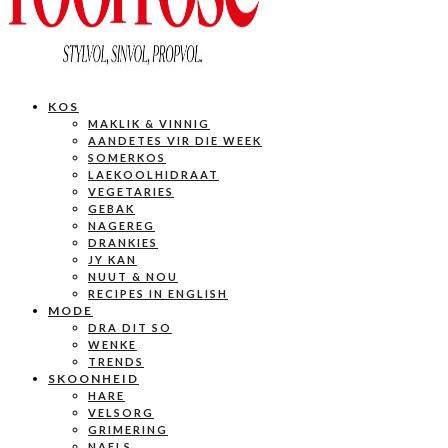
KOS
MAKLIK & VINNIG
AANDETES VIR DIE WEEK
SOMERKOS
LAEKOOLHIDRAAT
VEGETARIES
GEBAK
NAGEREG
DRANKIES
JY KAN
NUUT & NOU
RECIPES IN ENGLISH
MODE
DRA DIT SO
WENKE
TRENDS
SKOONHEID
HARE
VELSORG
GRIMERING
NAELS