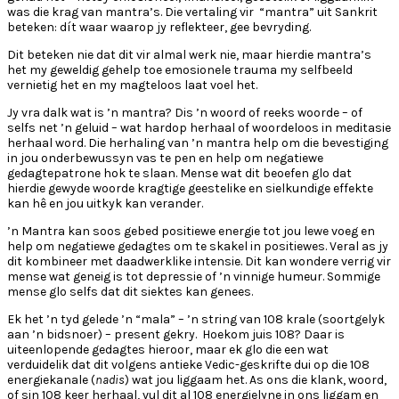
was die krag van mantra’s. Die vertaling vir “mantra” uit Sankrit
beteken: dít waar waarop jy reflekteer, gee bevryding.
Dit beteken nie dat dit vir almal werk nie, maar hierdie mantra’s
het my geweldig gehelp toe emosionele trauma my selfbeeld
vernietig het en my magteloos laat voel het.
Jy vra dalk wat is ’n mantra? Dis ’n woord of reeks woorde – of
selfs net ’n geluid – wat hardop herhaal of woordeloos in meditasie
herhaal word. Die herhaling van ’n mantra help om die bevestiging
in jou onderbewussyn vas te pen en help om negatiewe
gedagtepatrone hok te slaan. Mense wat dit beoefen glo dat
hierdie gewyde woorde kragtige geestelike en sielkundige effekte
kan hê en jou uitkyk kan verander.
’n Mantra kan soos gebed positiewe energie tot jou lewe voeg en
help om negatiewe gedagtes om te skakel in positiewes. Veral as jy
dit kombineer met daadwerklike intensie. Dit kan wondere verrig vir
mense wat geneig is tot depressie of ’n vinnige humeur. Sommige
mense glo selfs dat dit siektes kan genees.
Ek het ’n tyd gelede ’n “mala” – ’n string van 108 krale (soortgelyk
aan ’n bidsnoer) – present gekry. Hoekom juis 108? Daar is
uiteenlopende gedagtes hieroor, maar ek glo die een wat
verduidelik dat dit volgens antieke Vedic-geskrifte dui op die 108
energiekanale (
nadis
) wat jou liggaam het. As ons die klank, woord,
of sin 108 keer herhaal, vul dit al 108 energielyne in ons liggam en