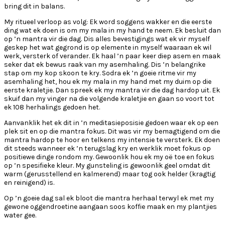
bring dit in balans.
My ritueel verloop as volg: Ek word soggens wakker en die eerste
ding wat ek doen is om my mala in my hand te neem. Ek besluit dan
op ’n mantra vir die dag. Dis alles bevestigings wat ek vir myself
geskep het wat gegrond is op elemente in myself waaraan ek wil
werk, versterk of verander. Ek haal ’n paar keer diep asem en maak
seker dat ek bewus raak van my asemhaling. Dis ’n belangrike
stap om my kop skoon te kry. Sodra ek ’n goeie ritme vir my
asemhaling het, hou ek my mala in my hand met my duim op die
eerste kraletjie. Dan spreek ek my mantra vir die dag hardop uit. Ek
skuif dan my vinger na die volgende kraletjie en gaan so voort tot
ek 108 herhalings gedoen het.
Aanvanklik het ek dit in ’n meditasieposisie gedoen waar ek op een
plek sit en op die mantra fokus. Dit was vir my bemagtigend om die
mantra hardop te hoor en telkens my intensie te versterk. Ek doen
dit steeds wanneer ek ’n terugslag kry en werklik moet fokus op
positiewe dinge rondom my. Gewoonlik hou ek my oë toe en fokus
op ’n spesifieke kleur. My gunsteling is gewoonlik geel omdat dit
warm (gerusstellend en kalmerend) maar tog ook helder (kragtig
en reinigend) is.
Op ’n goeie dag sal ek bloot die mantra herhaal terwyl ek met my
gewone oggendroetine aangaan soos koffie maak en my plantjies
water gee.