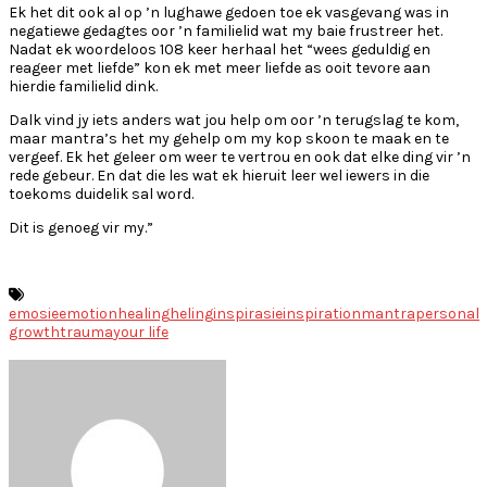
Ek het dit ook al op ’n lughawe gedoen toe ek vasgevang was in
negatiewe gedagtes oor ’n familielid wat my baie frustreer het.
Nadat ek woordeloos 108 keer herhaal het “wees geduldig en
reageer met liefde” kon ek met meer liefde as ooit tevore aan
hierdie familielid dink.
Dalk vind jy iets anders wat jou help om oor ’n terugslag te kom,
maar mantra’s het my gehelp om my kop skoon te maak en te
vergeef. Ek het geleer om weer te vertrou en ook dat elke ding vir ’n
rede gebeur. En dat die les wat ek hieruit leer wel iewers in die
toekoms duidelik sal word.
Dit is genoeg vir my.”
emosie
emotion
healing
heling
inspirasie
inspiration
mantra
personal
growth
trauma
your life