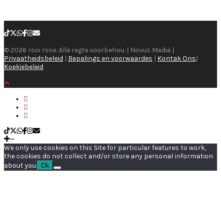
© 2026 rooi rose. Alle regte voorbehou. | Novus Media |
Privaatheidsbeleid
|
Bepalings en voorwaardes
|
Kontak Ons
|
Koekiebeleid
We only use cookies on this Site for particular features to work,
the cookies do not collect and/or store any personal information
about you.
Ok