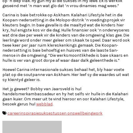
op ’n diep vlak. Hy gun my al die sukses in my lewe. Ek is werklik
geseënd met ’n man wat glo dat ’n vrou dinamies mag wees.”
Carina is baie betrokke op Askham. Kalahari Lifestyle het in die
Koopan-nedersetting in die Molopo-distrik ’n voedingsprojek vir
kleuters begin. In baie gevalle is die maaltyd wat die kinders hier
kry, hul enigste kos vir die dag. Hulle finansier ook ’n onderwyseres
wat drie dae per week vir die kinders van die omgewing klas gee. Die
leerlinge word onder meer geleer om skaak te speel. Daar word ook
twee keer per jaar ruim klereskenkings gemaak. Die Koopan-
nedersetting is baie behoeftig en huisves van die laaste San-
mense in die omgewing. “Die werksmoontlikhede is baie skaars en
hulle is ver van groot dorpe af waar daar dalk geleenthede is.”
Hoewel Carina internasionale sukses behaal het, bly haar voete
plat op die soutpanne van Askham. Hier leef sy die waardes uit wat
sy kleintyd geleer is.
Het jy geweet? Bobby van Jaarsveld is hul
handelsmerkambassadeur en hy het selfs vir hulle in die Kalahari
gaan kuier. Om meer uit te vind hieroor en oor Kalahari Lifestyle,
besoek gerus hul
webblad
.
career
inspirasie
sukses
tussen ons
wellbeing
work