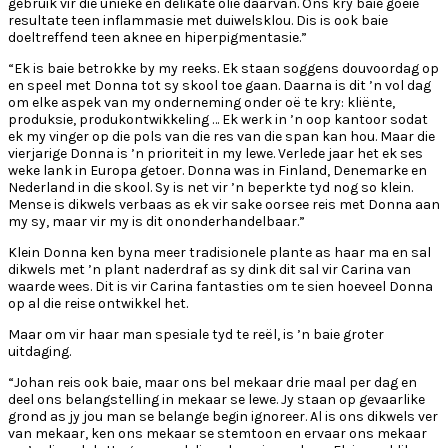
gebruik vir die unieke en delikate olie daarvan. Ons kry baie goeie
resultate teen inflammasie met duiwelsklou. Dis is ook baie
doeltreffend teen aknee en hiperpigmentasie.”
“Ek is baie betrokke by my reeks. Ek staan soggens douvoordag op
en speel met Donna tot sy skool toe gaan. Daarna is dit ’n vol dag
om elke aspek van my onderneming onder oë te kry: kliënte,
produksie, produkontwikkeling … Ek werk in ’n oop kantoor sodat
ek my vinger op die pols van die res van die span kan hou. Maar die
vierjarige Donna is ’n prioriteit in my lewe. Verlede jaar het ek ses
weke lank in Europa getoer. Donna was in Finland, Denemarke en
Nederland in die skool. Sy is net vir ’n beperkte tyd nog so klein.
Mense is dikwels verbaas as ek vir sake oorsee reis met Donna aan
my sy, maar vir my is dit ononderhandelbaar.”
Klein Donna ken byna meer tradisionele plante as haar ma en sal
dikwels met ’n plant naderdraf as sy dink dit sal vir Carina van
waarde wees. Dit is vir Carina fantasties om te sien hoeveel Donna
op al die reise ontwikkel het.
Maar om vir haar man spesiale tyd te reël, is ’n baie groter
uitdaging.
“Johan reis ook baie, maar ons bel mekaar drie maal per dag en
deel ons belangstelling in mekaar se lewe. Jy staan op gevaarlike
grond as jy jou man se belange begin ignoreer. Al is ons dikwels ver
van mekaar, ken ons mekaar se stemtoon en ervaar ons mekaar