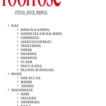
KOS
MAKLIK & VINNIG
AANDETES VIR DIE WEEK
SOMERKOS
LAEKOOLHIDRAAT
VEGETARIES
GEBAK
NAGEREG
DRANKIES
JY KAN
NUUT & NOU
RECIPES IN ENGLISH
MODE
DRA DIT SO
WENKE
TRENDS
SKOONHEID
HARE
VELSORG
GRIMERING
NAELS