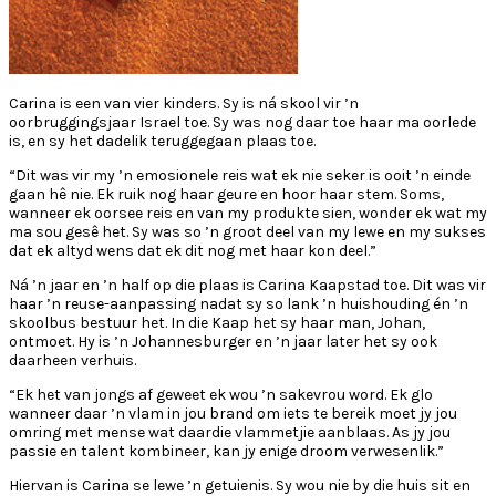
Carina is een van vier kinders. Sy is ná skool vir ’n
oorbruggingsjaar Israel toe. Sy was nog daar toe haar ma oorlede
is, en sy het dadelik teruggegaan plaas toe.
“Dit was vir my ’n emosionele reis wat ek nie seker is ooit ’n einde
gaan hê nie. Ek ruik nog haar geure en hoor haar stem. Soms,
wanneer ek oorsee reis en van my produkte sien, wonder ek wat my
ma sou gesê het. Sy was so ’n groot deel van my lewe en my sukses
dat ek altyd wens dat ek dit nog met haar kon deel.”
Ná ’n jaar en ’n half op die plaas is Carina Kaapstad toe. Dit was vir
haar ’n reuse-aanpassing nadat sy so lank ’n huishouding én ’n
skoolbus bestuur het. In die Kaap het sy haar man, Johan,
ontmoet. Hy is ’n Johannesburger en ’n jaar later het sy ook
daarheen verhuis.
“Ek het van jongs af geweet ek wou ’n sakevrou word. Ek glo
wanneer daar ’n vlam in jou brand om iets te bereik moet jy jou
omring met mense wat daardie vlammetjie aanblaas. As jy jou
passie en talent kombineer, kan jy enige droom verwesenlik.”
Hiervan is Carina se lewe ’n getuienis. Sy wou nie by die huis sit en