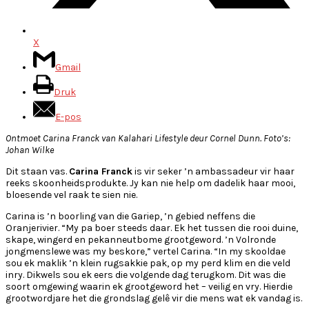
X
Gmail
Druk
E-pos
Ontmoet Carina Franck van Kalahari Lifestyle deur Cornel Dunn. Foto’s:
Johan Wilke
Dit staan vas.
Carina Franck
is vir seker ’n ambassadeur vir haar
reeks skoonheidsprodukte. Jy kan nie help om dadelik haar mooi,
bloesende vel raak te sien nie.
Carina is ’n boorling van die Gariep, ’n gebied neffens die
Oranjerivier. “My pa boer steeds daar. Ek het tussen die rooi duine,
skape, wingerd en pekanneutbome grootgeword. ’n Volronde
jongmenslewe was my beskore,” vertel Carina. “In my skooldae
sou ek maklik ’n klein rugsakkie pak, op my perd klim en die veld
inry. Dikwels sou ek eers die volgende dag terugkom. Dit was die
soort omgewing waarin ek grootgeword het – veilig en vry. Hierdie
grootwordjare het die grondslag gelê vir die mens wat ek vandag is.