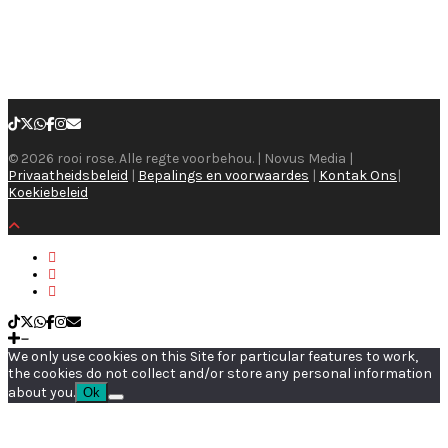
© 2026 rooi rose. Alle regte voorbehou. | Novus Media |
Privaatheidsbeleid
|
Bepalings en voorwaardes
|
Kontak Ons
|
Koekiebeleid
We only use cookies on this Site for particular features to work,
the cookies do not collect and/or store any personal information
about you.
Ok