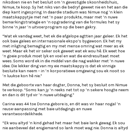
niksdoen nie en het besluit om ’n gevestigde skoonheidshuis,
Nimue, te koop. Sy het niks van die bedryf geweet nie en het aan die
diep kant ingespring. In daardie stadium was Nimue nog ’n klein
maatskappytjie met net ’n paar produkte, maar met ’n nuwe
bemarkingstrategie en ’n opgradering van die formules het sy
binne ’n jaar ’n uitvoerprogram op die been gekry.
“Wat ek vandag weet, het ek die afgelope agttien jaar geleer. Ek het
ook baie gelees en internasionale ekspo’s bygewoon. Ek het my
met inligting bemagtig en my met mense omring wat meer as ek
weet. Maar ek het vir seker ook geweet wat ek wou hê. Ek weet hoe
’n goeie produk moet lyk en voel en wat die eindresultaat moet
wees. Soms word ek in die middel van die nag wakker met ’n nuwe
idee. Die lekker ding van my eie maatskappy is dat ek vinnige
besluite kan neem – in ’n korporatiewe omgewing sou ek nooit so
’n luukse kon hê nie.”
Met die geboorte van haar dogter, Donna, het sy besluit om Nimue
te verkoop. “Soms kan jy ’n reeks net tot op ’n sekere hoogte neem
en dan is dit tyd vir ’n nuwe uitdaging.”
Carina was 44 toe Donna gebore is, en dit was vir haar nogal ’n
reuse-aanpassing met baie uitdagings en nuwe
verantwoordelikhede.
“Ek wou altyd ’n kind gehad het maar het baie lank gewag. Ek sou
nie aanbeveel dat enigiemand so lank moet wag nie. Donna is altyd