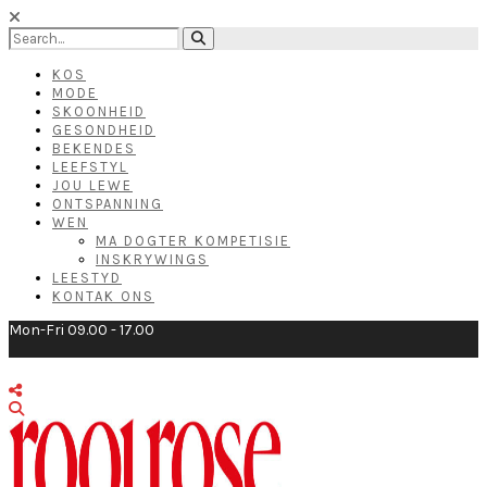
KOS
MODE
SKOONHEID
GESONDHEID
BEKENDES
LEEFSTYL
JOU LEWE
ONTSPANNING
WEN
MA DOGTER KOMPETISIE
INSKRYWINGS
LEESTYD
KONTAK ONS
Mon-Fri 09.00 - 17.00