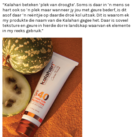
“Kalahari beteken ‘plek van droogte’. Soms is daar in ’n mens se
hart ook so ’n plek maar wanneer jy jou met geure bederf, is dit
asof daar ’n reëntjie op daardie droë kol uitsak. Dit is waarom ek
my produkte die naam van die Kalahari gegee het. Daar is soveel
teksture en geure in hierdie dorre landskap waarvan ek elemente
in my reeks gebruik.”