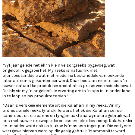
“Vyf jaar gelede het ek ’n klein velsorgreeks bygevoeg, wat
ongelooflik gegroei het. My reeks is natuurlik met
plantbestanddele wat met moderne bestanddele van bekende
laboratoriums gekombineer word. Daar bestaan nie iets soos ’n
suiwer natuurlike produk nie omdat alles preserveermiddels bevat.
Dit bly vir my ’n ongelooflike ervaring om in ’n spa in ’n ander land
in te loop en my produkte te sien.”
“Daar is verskeie elemente uit die Kalahari in my reeks. Vir my
professionele reeks lyfafskilferaars het ek die Kalahari se rooi
sand, sout uit die panne en fyngemaakte aalwynblare gebruik wat
ons met suiwer druiwepitolie en essensiële olies meng. Kalahariklei
en -modder word ook as luukse lyfmaskers ingespan. Die verfynde
weergawe hiervan word op die gesig gebruik. Tsammapitte word