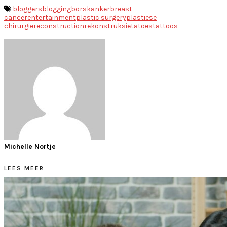
bloggers
blogging
borskanker
breast
cancer
entertainment
plastic surgery
plastiese
chirurgie
reconstruction
rekonstruksie
tatoes
tattoos
Michelle Nortje
LEES MEER