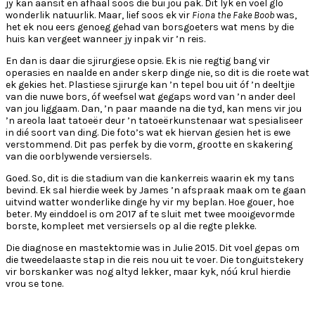
jy kan aansit en afhaal soos die bui jou pak. Dit lyk en voel glo
wonderlik natuurlik. Maar, lief soos ek vir
Fiona the Fake Boob
was,
het ek nou eers genoeg gehad van borsgoeters wat mens by die
huis kan vergeet wanneer jy inpak vir ’n reis.
En dan is daar die sjirurgiese opsie. Ek is nie regtig bang vir
operasies en naalde en ander skerp dinge nie, so dit is die roete wat
ek gekies het. Plastiese sjirurge kan ’n tepel bou uit óf ’n deeltjie
van die nuwe bors, óf weefsel wat gegaps word van ’n ander deel
van jou liggaam. Dan, ’n paar maande na die tyd, kan mens vir jou
’n areola laat tatoeër deur ’n tatoeërkunstenaar wat spesialiseer
in dié soort van ding. Die foto’s wat ek hiervan gesien het is ewe
verstommend. Dit pas perfek by die vorm, grootte en skakering
van die oorblywende versiersels.
Goed. So, dit is die stadium van die kankerreis waarin ek my tans
bevind. Ek sal hierdie week by James ’n afspraak maak om te gaan
uitvind watter wonderlike dinge hy vir my beplan. Hoe gouer, hoe
beter. My einddoel is om 2017 af te sluit met twee mooigevormde
borste, kompleet met versiersels op al die regte plekke.
Die diagnose en mastektomie was in Julie 2015. Dit voel gepas om
die tweedelaaste stap in die reis nou uit te voer. Die tonguitstekery
vir borskanker was nog altyd lekker, maar kyk, nóú krul hierdie
vrou se tone.