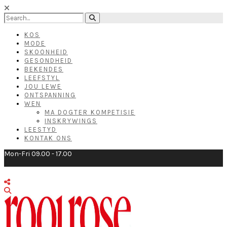
KOS
MODE
SKOONHEID
GESONDHEID
BEKENDES
LEEFSTYL
JOU LEWE
ONTSPANNING
WEN
MA DOGTER KOMPETISIE
INSKRYWINGS
LEESTYD
KONTAK ONS
Mon-Fri 09.00 - 17.00