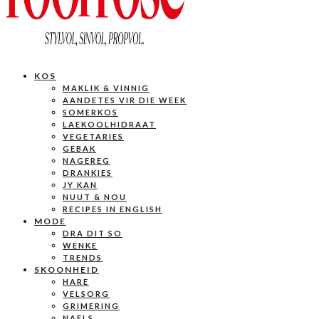
KOS
MAKLIK & VINNIG
AANDETES VIR DIE WEEK
SOMERKOS
LAEKOOLHIDRAAT
VEGETARIES
GEBAK
NAGEREG
DRANKIES
JY KAN
NUUT & NOU
RECIPES IN ENGLISH
MODE
DRA DIT SO
WENKE
TRENDS
SKOONHEID
HARE
VELSORG
GRIMERING
NAELS