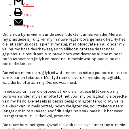
Gmail
Druk
E-pos
Dit is nou byna vier maande sedert dokter James van der Merwe,
my plastiese sjirurg, vir my ’n nuwe regterbors gemaak het. Hy het
die latissimus dorsi spier in my rug, met bloedvate en al, onder my
vel na my bors deurbeweeg en ’n silikoon protese daaronder
geplaas. Die resultaat is ’n nuwe bors wat deesdae al hoe minder
na ’n Aspoestertjie lyk en meer na ’n meisie wat op pad is na die
bal in die kasteel.
Die vel op mens se rug lyk ietwat anders as dié op jou bors in terme
van kleur en tekstuur. Met tyd raak die verskil minder opsigtelik,
was die belofte aan my. Dis die waarheid.
In dié stadium van die proses strek die elliptiese litteken op my
bors van onder my armholte tot net voor my borsgleuf, die breedte
van my hand. Die letsels is beslis besig om ligter te word. My vel is
die kleur van ’n melkbottel, indien nie ligter nie, so littekens neem
langer om in te skakeer. Asof dit enigsins saak maak. Ek het weer
’n regterbors. ’n Lekker vol,
perky
ene.
Die nuwe bors het geen gevoel nie, ook nie die vel onder my arm nie.