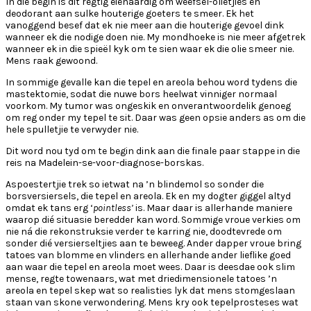
In die begin is dit regtig eienaardig om weefsel-olietjies en
deodorant aan sulke houterige goeters te smeer. Ek het
vanoggend besef dat ek nie meer aan die houterige gevoel dink
wanneer ek die nodige doen nie. My mondhoeke is nie meer afgetrek
wanneer ek in die spieël kyk om te sien waar ek die olie smeer nie.
Mens raak gewoond.
In sommige gevalle kan die tepel en areola behou word tydens die
mastektomie, sodat die nuwe bors heelwat vinniger normaal
voorkom. My tumor was ongeskik en onverantwoordelik genoeg
om reg onder my tepel te sit. Daar was geen opsie anders as om die
hele spulletjie te verwyder nie.
Dit word nou tyd om te begin dink aan die finale paar stappe in die
reis na Madelein-se-voor-diagnose-borskas.
Aspoestertjie trek so ietwat na ’n blindemol so sonder die
borsversiersels, die tepel en areola. Ek en my dogter giggel altyd
omdat ek tans erg ‘
pointless’
is. Maar daar is allerhande maniere
waarop dié situasie beredder kan word. Sommige vroue verkies om
nie ná die rekonstruksie verder te karring nie, doodtevrede om
sonder dié versierseltjies aan te beweeg. Ander dapper vroue bring
tatoes van blomme en vlinders en allerhande ander lieflike goed
aan waar die tepel en areola moet wees. Daar is deesdae ook slim
mense, regte towenaars, wat met driedimensionele tatoes ’n
areola en tepel skep wat so realisties lyk dat mens stomgeslaan
staan van skone verwondering. Mens kry ook tepelprosteses wat