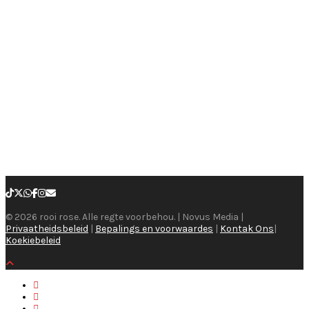
© 2026 rooi rose. Alle regte voorbehou. | Novus Media |
Privaatheidsbeleid
|
Bepalings en voorwaardes
|
Kontak Ons
|
Koekiebeleid