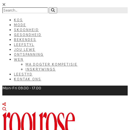
KOS
MODE
SKOONHEID
GESONDHEID
BEKENDES
LEEFSTYL
JOU LEWE
ONTSPANNING
WEN
MA DOGTER KOMPETISIE
INSKRYWINGS
LEESTYD
KONTAK ONS
Mon-Fri 09.00 - 17.00