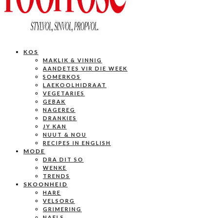
KOS
MAKLIK & VINNIG
AANDETES VIR DIE WEEK
SOMERKOS
LAEKOOLHIDRAAT
VEGETARIES
GEBAK
NAGEREG
DRANKIES
JY KAN
NUUT & NOU
RECIPES IN ENGLISH
MODE
DRA DIT SO
WENKE
TRENDS
SKOONHEID
HARE
VELSORG
GRIMERING
NAELS