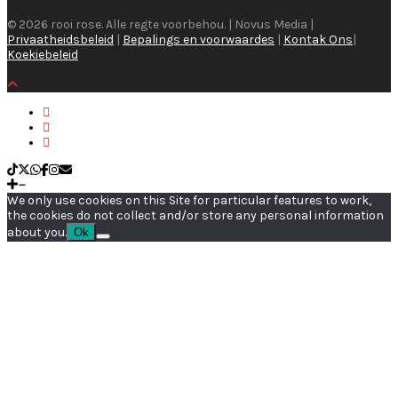
© 2026 rooi rose. Alle regte voorbehou. | Novus Media |
Privaatheidsbeleid
|
Bepalings en voorwaardes
|
Kontak Ons
|
Koekiebeleid
We only use cookies on this Site for particular features to work,
the cookies do not collect and/or store any personal information
about you.
Ok