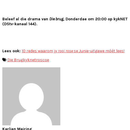
Beleef al die drama van
Die brug
, Donderdae om 20:00 op kykNET
(DStv-kanaal 144).
Lees ook:
10 redes waarom jy
rooi rose
se Junie-uitgawe móét lees!
Die Brug
kyknet
roscoe
Karlien Meiring