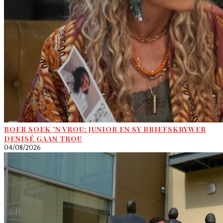
BOER SOEK ’N VROU: JUNIOR EN SY BRIEFSKRYWER
DENISÉ GAAN TROU
04/08/2026