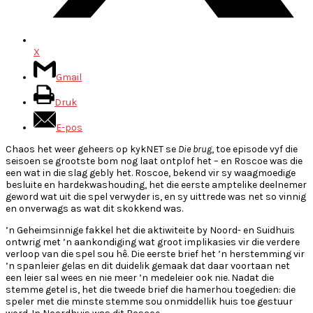
X
Gmail
Druk
E-pos
Chaos het weer geheers op kykNET se
Die brug
, toe episode vyf die
seisoen se grootste bom nog laat ontplof het – en Roscoe was die
een wat in die slag gebly het. Roscoe, bekend vir sy waagmoedige
besluite en hardekwashouding, het die eerste amptelike deelnemer
geword wat uit die spel verwyder is, en sy uittrede was net so vinnig
en onverwags as wat dit skokkend was.
’n Geheimsinnige fakkel het die aktiwiteite by Noord- en Suidhuis
ontwrig met ’n aankondiging wat groot implikasies vir die verdere
verloop van die spel sou hê. Die eerste brief het ’n herstemming vir
’n spanleier gelas en dit duidelik gemaak dat daar voortaan net
een leier sal wees en nie meer ’n medeleier ook nie. Nadat die
stemme getel is, het die tweede brief die hamerhou toegedien: die
speler met die minste stemme sou onmiddellik huis toe gestuur