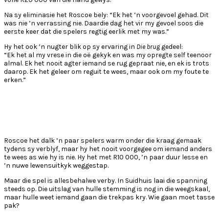
Na sy eliminasie het Roscoe bely: “Ek het ’n voorgevoel gehad. Dit
was nie ’n verrassing nie. Daardie dag het vir my gevoel soos die
eerste keer dat die spelers regtig eerlik met my was.”
Hy het ook ’n nugter blik op sy ervaring in
Die brug
gedeel:
“Ek het al my vrese in die oë gekyk en was my opregte self teenoor
almal. Ek het nooit agter iemand se rug gepraat nie, en ek is trots
daarop. Ek het geleer om reguit te wees, maar ook om my foute te
erken.”
Roscoe het dalk ’n paar spelers warm onder die kraag gemaak
tydens sy verblyf, maar hy het nooit voorgegee om iemand anders
te wees as wie hy is nie. Hy het met R10 000, ’n paar duur lesse en
’n nuwe lewensuitkyk weggestap.
Maar die spel is allesbehalwe verby. In Suidhuis laai die spanning
steeds op. Die uitslag van hulle stemming is nog in die weegskaal,
maar hulle weet iemand gaan die trekpas kry. Wie gaan moet tasse
pak?