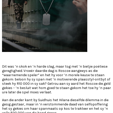
Dit was ’n skok en ’n harde slag, maar tog met ’n bietjie poëtiese
geregtigheid. Vroeër daardie dag is Roscoe aangewys as die
“waarnemende speler” en het hy voor ’n morele keuse te staan
gekom: beloon hy sy span met ’n motiverende plaasstyl-ontbyt of
steek hy R10 000 in sy sak? Getrou aan sy aard het Roscoe die geld
gekies – ’n besluit wat hom goed te staan gekom het toe hy ’n paar
ure later die spel moes verlaat.
Aan die ander kant by Suidhuis het Hilana dieselfde dilemma in die
gesig gestaar, maar in ’n verstommende daad van selfopoffering
het sy gekies om haar spanmaats op kos te trakteer en het sy ’n
volle R20 000 van die hand gewys.