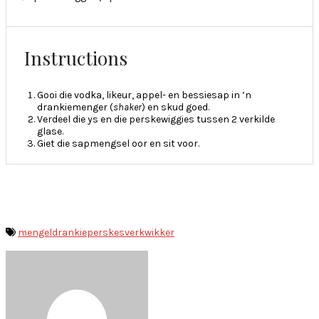
Instructions
Gooi die vodka, likeur, appel- en bessiesap in ’n
drankiemenger (
shaker
) en skud goed.
Verdeel die ys en die perskewiggies tussen 2 verkilde
glase.
Giet die sapmengsel oor en sit voor.
mengeldrankie
perskes
verkwikker