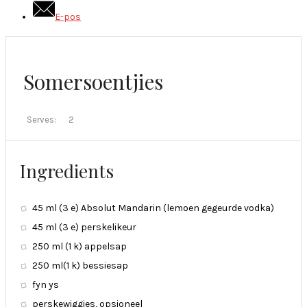
E-pos
Somersoentjies
Serves:
2
Ingredients
45 ml (3 e) Absolut Mandarin (lemoen gegeurde vodka)
45 ml (3 e) perskelikeur
250 ml (1 k) appelsap
250 ml(1 k) bessiesap
fyn ys
perskewiggies, opsioneel