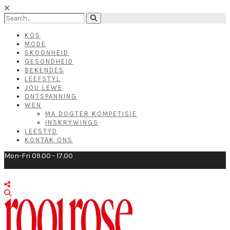
KOS
MODE
SKOONHEID
GESONDHEID
BEKENDES
LEEFSTYL
JOU LEWE
ONTSPANNING
WEN
MA DOGTER KOMPETISIE
INSKRYWINGS
LEESTYD
KONTAK ONS
Mon-Fri 09.00 - 17.00