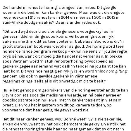
Die handel in renosterhoring is omgeef van mites. Dit gee glo
woema in die bed, en kan kanker genees. Maar was dit die enigste
rede hoekom 1 215 renosters in 2014 en meer as 1 500 in 2015 in
Suid-Afrika doodgemaak is? Daar is ander redes ook.
“Dit word wyd deur tradisionele genesers voorgeskryf as ’n
geneesmiddel vir dinge soos koors, verkoue en griep, en ryk
sakemanne drink dit as teenvoeter vir babelaas. Boonop is dit ’n
gróót statussimbool, waardevoller as goud. Die horing word teen
honderde rande per gram verkoop – ek wil nie eens vir jou die regte
prys sê nie, want dit moedig die handel net verder aan. In plekke
soos Viëtnam word ’n stuk renosterhoring byvoorbeeld as
geskenk gegee aan iemand wat dalk ’n tender na jou kant toe kan
laat kom. Dit wys hoe magtig en ryk jy is, en word
‘rhino horn gifting’
genoem. Dis ook ’n gewilde geskenk in Viëtnamese
regeringskringe, selfs al is dit onwettig om dit te besit.”
Hulle het gehoop om gebruikers van die horing eerstehands te kan
uitvra oor iets soos die medisinale waarde, en ná baie navrae en
doodloopstrate kon hulle wel met ’n kankerpasiënt in Viëtnam
praat. Die vrou het ingestem om dit op kamera te doen, op
voorwaarde dat haar gesig nie gewys word nie.
Het dit haar kanker genees, wou Bonné weet? Sy is nie seker nie,
erken die vrou, want sy het ook chemoterapie gekry. En eintlik het
die renosterhoringdrankie haar so naar gemaak dat sy dit net ’n