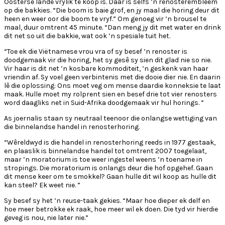
Oosterse lande vrylik te koop is. Daar is selfs ’n renosterembleem
op die bakkies. “Die boom is baie grof, en jy maal die horing deur dit
heen en weer oor die boom te vryf.” Om genoeg vir ’n brousel te
maal, duur omtrent 45 minute. “Dan meng jy dit met water en drink
dit net so uit die bakkie, wat ook ’n spesiale tuit het.
“Toe ek die Viëtnamese vrou vra of sy besef ’n renoster is
doodgemaak vir die horing, het sy gesê sy sien dit glad nie so nie.
Vir haar is dit net ’n kosbare kommoditeit, ’n geskenk van haar
vriendin af. Sy voel geen verbintenis met die dooie dier nie. En daarin
lê die oplossing: Ons moet veg om mense daardie konneksie te laat
maak. Hulle moet my rolprent sien en besef drie tot vier renosters
word daagliks net in Suid-Afrika doodgemaak vir hul horings. ”
As joernalis staan sy neutraal teenoor die onlangse wettiging van
die binnelandse handel in renosterhoring.
“Wêreldwyd is die handel in renosterhoring reeds in 1977 gestaak,
en plaaslik is binnelandse handel tot omtrent 2007 toegelaat,
maar ’n moratorium is toe weer ingestel weens ’n toename in
stropings. Die moratorium is onlangs deur die hof opgehef. Gaan
dit mense keer om te smokkel? Gaan hulle dit wil koop as hulle dit
kan steel? Ek weet nie. ”
Sy besef sy het ’n reuse-taak gekies. “Maar hoe dieper ek delf en
hoe meer betrokke ek raak, hoe meer wil ek doen. Die tyd vir hierdie
geveg is nou, nie later nie.”