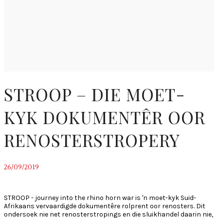
STROOP – DIE MOET-
KYK DOKUMENTÊR OOR
RENOSTERSTROPERY
26/09/2019
~
STROOP - journey into the rhino horn war is 'n moet-kyk Suid-
Afrikaans vervaardigde dokumentêre rolprent oor renosters. Dit
ondersoek nie net renosterstropings en die sluikhandel daarin nie,