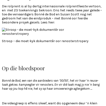
Die rolprent is al by dertig internasionale rolprentfeeste vertoon,
en met 23 toekennings bekroon. Ons het reeds twee jaar gelede –
toe die vervaardigers Bonné de Bod en Susan Scott nog net
gedroom het van die eindproduk – met Bonné oor hierdie
besondere projek gesels. Lees hier:
Stroop – die moet-kyk dokumentêr oor renosterstropery
Op die bloedspoor
Bonné de Bod, een van die aanbieders van ‘50/50’, het vir haar ’n reuse-
taak gekies: kampvegter vir renosters. En vir dié taak mag jy nie ’n bang
haar op jou kop hê nie, het sy op haar omswerwinge agtergekom …
Die videogreep is effens skeef, want dis opgeneem deur ’n klein