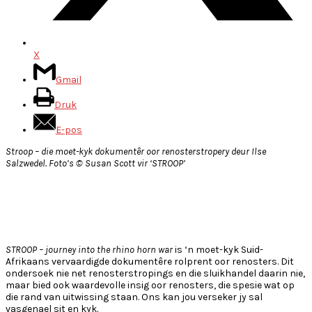
X
Gmail
Druk
E-pos
Stroop – die moet-kyk dokumentêr oor renosterstropery deur Ilse
Salzwedel. Foto’s © Susan Scott vir ‘STROOP’
STROOP – journey into the rhino horn war
is ‘n moet-kyk Suid-
Afrikaans vervaardigde dokumentêre rolprent oor renosters. Dit
ondersoek nie net renosterstropings en die sluikhandel daarin nie,
maar bied ook waardevolle insig oor renosters, die spesie wat op
die rand van uitwissing staan. Ons kan jou verseker jy sal
vasgenael sit en kyk.