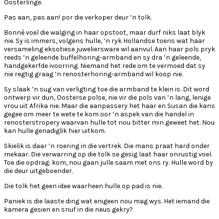
Oosterlinge.
Pas aan, pas aan! por die verkoper deur ’n tolk.
Bonné voel die walging in haar opstoot, maar durf niks laat blyk
nie. Sy is immers, volgens hulle, ’n ryk Hollandse toeris wat haar
versameling eksotiese juweliersware wil aanvul. Aan haar pols pryk
reeds ’n geleende buffelhoring-armband en sy dra ’n geleende,
handgekerfde ivoorring. Niemand het rede om te vermoed dat sy
nie regtig graag ’n renosterhoring-armband wil koop nie.
Sy slaak ’n sug van verligting toe die armband te klein is. Dit word
ontwerp vir dun, Oosterse polse, nie vir die pols van ’n lang, lenige
vrou uit Afrika nie. Maar die aanpassery het haar en Susan die kans
gegee om meer te wete te kom oor ’n aspek van die handel in
renosterstropery waarvan hulle tot nou bitter min geweet het. Nou
kan hulle genadiglik hier uitkom.
Skielik is daar ’n roering in die vertrek. Die mans praat hard onder
mekaar. Die verwarring op die tolk se gesig laat haar onrustig voel.
Toe die opdrag: kom, nou gaan julle saam met ons ry. Hulle word by
die deur uitgeboender.
Die tolk het geen idee waarheen hulle op pad is nie.
Paniek is die laaste ding wat enigeen nou mag wys. Het iemand die
kamera gesien en snuf in die neus gekry?