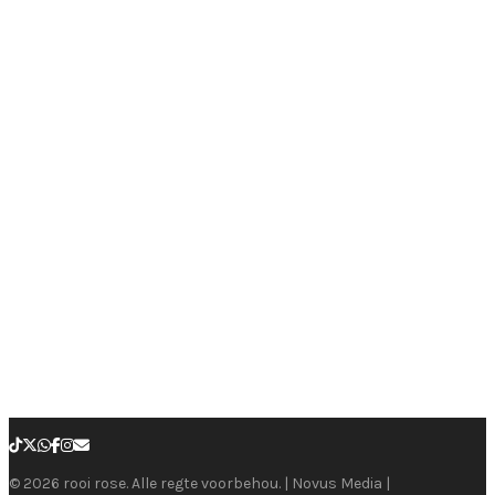
© 2026 rooi rose. Alle regte voorbehou. | Novus Media |