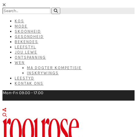
KOS
MODE
SKOONHEID
GESONDHEID
BEKENDES
LEEFSTYL
JOU LEWE
ONTSPANNING
WEN
MA DOGTER KOMPETISIE
INSKRYWINGS
LEESTYD
KONTAK ONS
Mon-Fri 09.00 - 17.00