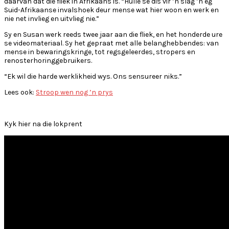
daarvan dat die fliek in Afrikaans is. “Hulle sê dis vir ’n slag ’n eg
Suid-Afrikaanse invalshoek deur mense wat hier woon en werk en
nie net invlieg en uitvlieg nie.”
Sy en Susan werk reeds twee jaar aan die fliek, en het honderde ure
se videomateriaal. Sy het gepraat met alle belanghebbendes: van
mense in bewaringskringe, tot regsgeleerdes, stropers en
renosterhoringgebruikers.
“Ek wil die harde werklikheid wys. Ons sensureer niks.”
Lees ook:
Stroop wen nog ’n prys
Kyk hier na die lokprent