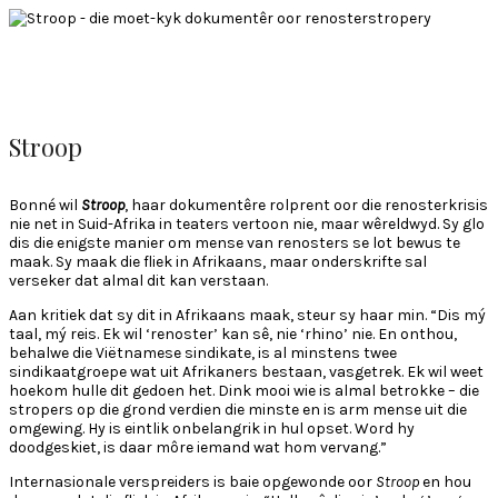
Stroop
Bonné wil
Stroop
, haar dokumentêre rolprent oor die renosterkrisis
nie net in Suid-Afrika in teaters vertoon nie, maar wêreldwyd. Sy glo
dis die enigste manier om mense van renosters se lot bewus te
maak. Sy maak die fliek in Afrikaans, maar onderskrifte sal
verseker dat almal dit kan verstaan.
Aan kritiek dat sy dit in Afrikaans maak, steur sy haar min. “Dis mý
taal, mý reis. Ek wil ‘renoster’ kan sê, nie ‘rhino’ nie. En onthou,
behalwe die Viëtnamese sindikate, is al minstens twee
sindikaatgroepe wat uit Afrikaners bestaan, vasgetrek. Ek wil weet
hoekom hulle dit gedoen het. Dink mooi wie is almal betrokke – die
stropers op die grond verdien die minste en is arm mense uit die
omgewing. Hy is eintlik onbelangrik in hul opset. Word hy
doodgeskiet, is daar môre iemand wat hom vervang.”
Internasionale verspreiders is baie opgewonde oor
Stroop
en hou