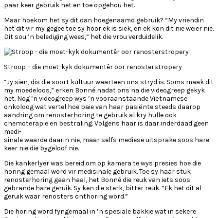
paar keer gebruik het en toe opgehou het.
Maar hoekom het sy dit dan hoegenaamd gebruik? “My vriendin
het dit vir my gegee toe sy hoor ek is siek, en ek kon dit nie weier nie.
Dit sou ’n belediging wees,” het die vrou verduidelik.
Stroop – die moet-kyk dokumentêr oor renosterstropery
“Jy sien, dis die soort kultuur waarteen ons stryd is. Soms maak dit
my moedeloos,” erken Bonné nadat ons na die videogreep gekyk
het. Nog ’n videogreep wys ’n vooraanstaande Viëtnamese
onkoloog wat vertel hoe baie van haar pasiënte steeds daarop
aandring om renosterhoring te gebruik al kry hulle ook
chemoterapie en bestraling. Volgens haar is daar inderdaad geen
medi-
sinale waarde daarin nie, maar selfs mediese uitsprake soos hare
keer nie die bygeloof nie.
Die kankerlyer was bereid om op kamera te wys presies hoe die
horing gemaal word vir medisinale gebruik. Toe sy haar stuk
renosterhoring gaan haal, het Bonné die reuk van iets soos
gebrande hare geruik. Sy ken die sterk, bitter reuk. “Ek het dit al
geruik waar renosters onthoring word.”
Die horing word fyngemaal in ’n spesiale bakkie wat in sekere