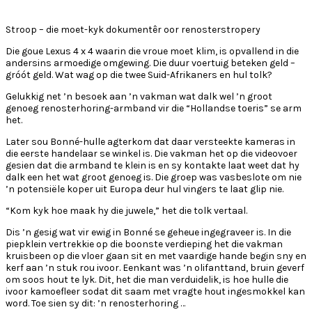
Stroop – die moet-kyk dokumentêr oor renosterstropery
Die goue Lexus 4 x 4 waarin die vroue moet klim, is opvallend in die
andersins armoedige omgewing. Die duur voertuig beteken geld –
gróót geld. Wat wag op die twee Suid-Afrikaners en hul tolk?
Gelukkig net ’n besoek aan ’n vakman wat dalk wel ’n groot
genoeg renosterhoring-armband vir die “Hollandse toeris” se arm
het.
Later sou Bonné-hulle agterkom dat daar versteekte kameras in
die eerste handelaar se winkel is. Die vakman het op die videovoer
gesien dat die armband te klein is en sy kontakte laat weet dat hy
dalk een het wat groot genoeg is. Die groep was vasbeslote om nie
’n potensiële koper uit Europa deur hul vingers te laat glip nie.
“Kom kyk hoe maak hy die juwele,” het die tolk vertaal.
Dis ’n gesig wat vir ewig in Bonné se geheue ingegraveer is. In die
piepklein vertrekkie op die boonste verdieping het die vakman
kruisbeen op die vloer gaan sit en met vaardige hande begin sny en
kerf aan ’n stuk rou ivoor. Eenkant was ’n olifanttand, bruin geverf
om soos hout te lyk. Dit, het die man verduidelik, is hoe hulle die
ivoor kamoefleer sodat dit saam met vragte hout ingesmokkel kan
word. Toe sien sy dit: ’n renosterhoring …