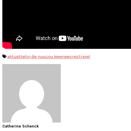
aktualiteit
in die nuus
jou lewe
news
reis
travel
Catherine Schenck