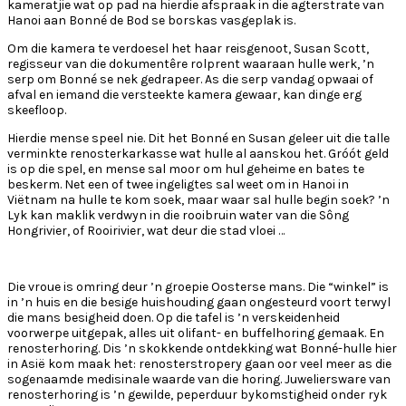
kameratjie wat op pad na hierdie afspraak in die agterstrate van
Hanoi aan Bonné de Bod se borskas vasgeplak is.
Om die kamera te verdoesel het haar reisgenoot, Susan Scott,
regisseur van die dokumentêre rolprent waaraan hulle werk, ’n
serp om Bonné se nek gedrapeer. As die serp vandag opwaai of
afval en iemand die versteekte kamera gewaar, kan dinge erg
skeefloop.
Hierdie mense speel nie. Dit het Bonné en Susan geleer uit die talle
verminkte renosterkarkasse wat hulle al aanskou het. Gróót geld
is op die spel, en mense sal moor om hul geheime en bates te
beskerm. Net een of twee ingeligtes sal weet om in Hanoi in
Viëtnam na hulle te kom soek, maar waar sal hulle begin soek? ’n
Lyk kan maklik verdwyn in die rooibruin water van die Sông
Hongrivier, of Rooirivier, wat deur die stad vloei …
Die vroue is omring deur ’n groepie Oosterse mans. Die “winkel” is
in ’n huis en die besige huishouding gaan ongesteurd voort terwyl
die mans besigheid doen. Op die tafel is ’n verskeidenheid
voorwerpe uitgepak, alles uit olifant- en buffelhoring gemaak. En
renosterhoring. Dis ’n skokkende ontdekking wat Bonné-hulle hier
in Asië kom maak het: renosterstropery gaan oor veel meer as die
sogenaamde medisinale waarde van die horing. Juweliersware van
renosterhoring is ’n gewilde, peperduur bykomstigheid onder ryk