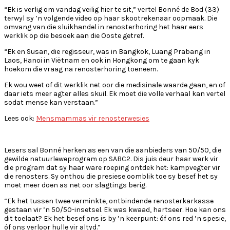
“Ek is verlig om vandag veilig hier te sit,” vertel Bonné de Bod (33)
terwyl sy ’n volgende video op haar skootrekenaar oopmaak. Die
omvang van die sluikhandel in renosterhoring het haar eers
werklik op die besoek aan die Ooste getref.
“Ek en Susan, die regisseur, was in Bangkok, Luang Prabang in
Laos, Hanoi in Viëtnam en ook in Hongkong om te gaan kyk
hoekom die vraag na renosterhoring toeneem.
Ek wou weet of dit werklik net oor die medisinale waarde gaan, en of
daar iets meer agter alles skuil. Ek moet die volle verhaal kan vertel
sodat mense kan verstaan.”
Lees ook:
Mensmammas vir renosterwesies
Lesers sal Bonné herken as een van die aanbieders van 50/50, die
gewilde natuurleweprogram op SABC2. Dis juis deur haar werk vir
die program dat sy haar ware roeping ontdek het: kampvegter vir
die renosters. Sy onthou die presiese oomblik toe sy besef het sy
moet meer doen as net oor slagtings berig.
“Ek het tussen twee verminkte, ontbindende renosterkarkasse
gestaan vir ’n 50/50-insetsel. Ek was kwaad, hartseer. Hoe kan ons
dit toelaat? Ek het besef ons is by ’n keerpunt: óf ons red ’n spesie,
óf ons verloor hulle vir altyd.”