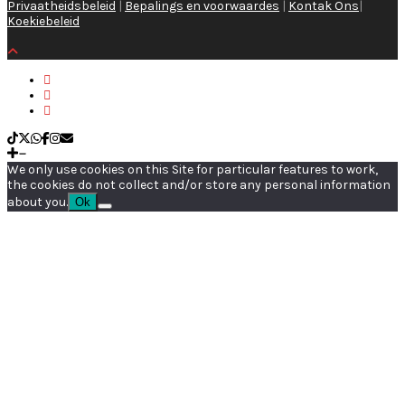
Privaatheidsbeleid
|
Bepalings en voorwaardes
|
Kontak Ons
|
Koekiebeleid
We only use cookies on this Site for particular features to work,
the cookies do not collect and/or store any personal information
about you.
Ok