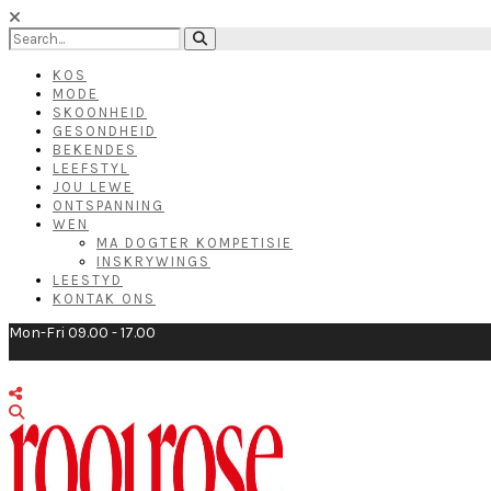
KOS
MODE
SKOONHEID
GESONDHEID
BEKENDES
LEEFSTYL
JOU LEWE
ONTSPANNING
WEN
MA DOGTER KOMPETISIE
INSKRYWINGS
LEESTYD
KONTAK ONS
Mon-Fri 09.00 - 17.00