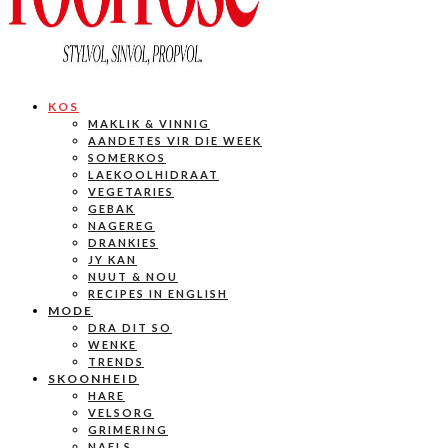
KOS
MAKLIK & VINNIG
AANDETES VIR DIE WEEK
SOMERKOS
LAEKOOLHIDRAAT
VEGETARIES
GEBAK
NAGEREG
DRANKIES
JY KAN
NUUT & NOU
RECIPES IN ENGLISH
MODE
DRA DIT SO
WENKE
TRENDS
SKOONHEID
HARE
VELSORG
GRIMERING
NAELS