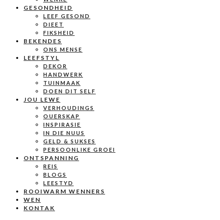
GESONDHEID
LEEF GESOND
DIEET
FIKSHEID
BEKENDES
ONS MENSE
LEEFSTYL
DEKOR
HANDWERK
TUINMAAK
DOEN DIT SELF
JOU LEWE
VERHOUDINGS
OUERSKAP
INSPIRASIE
IN DIE NUUS
GELD & SUKSES
PERSOONLIKE GROEI
ONTSPANNING
REIS
BLOGS
LEESTYD
ROOIWARM WENNERS
WEN
KONTAK