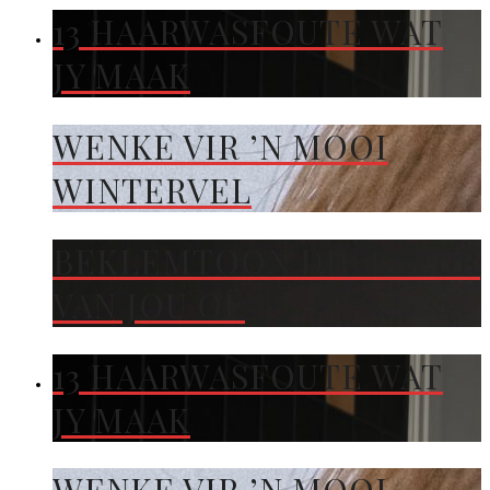
13 HAARWASFOUTE WAT
JY MAAK
WENKE VIR ’N MOOI
WINTERVEL
BEKLEMTOON DIE KLEUR
VAN JOU OË
13 HAARWASFOUTE WAT
JY MAAK