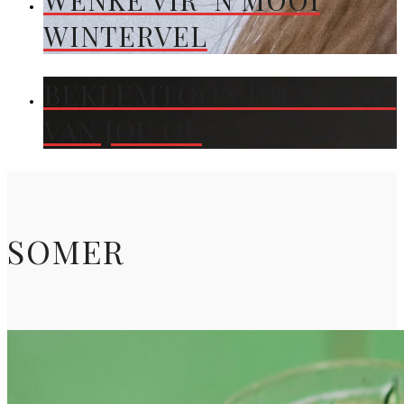
WENKE VIR ’N MOOI
WINTERVEL
BEKLEMTOON DIE KLEUR
VAN JOU OË
SOMER