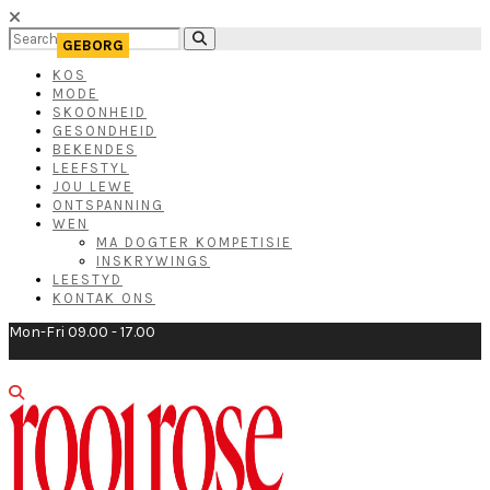
KOS
MODE
SKOONHEID
GESONDHEID
BEKENDES
LEEFSTYL
JOU LEWE
ONTSPANNING
WEN
MA DOGTER KOMPETISIE
INSKRYWINGS
LEESTYD
KONTAK ONS
Mon-Fri 09.00 - 17.00