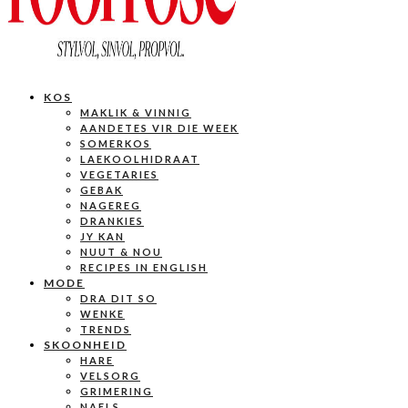
KOS
MAKLIK & VINNIG
AANDETES VIR DIE WEEK
SOMERKOS
LAEKOOLHIDRAAT
VEGETARIES
GEBAK
NAGEREG
DRANKIES
JY KAN
NUUT & NOU
RECIPES IN ENGLISH
MODE
DRA DIT SO
WENKE
TRENDS
SKOONHEID
HARE
VELSORG
GRIMERING
NAELS