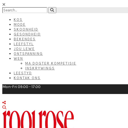
KOS
MODE
SKOONHEID
GESONDHEID
BEKENDES
LEEFSTYL
JOU LEWE
ONTSPANNING
WEN
MA DOGTER KOMPETISIE
INSKRYWINGS
LEESTYD
KONTAK ONS
Mon-Fri 09.00 - 17.00