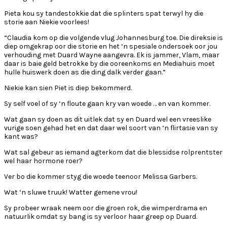
Pieta kou sy tandestokkie dat die splinters spat terwyl hy die
storie aan Niekie voorlees!
“Claudia kom op die volgende vlug Johannesburg toe. Die direksie is
diep omgekrap oor die storie en het ‘n spesiale ondersoek oor jou
verhouding met Duard Wayne aangevra. Ek is jammer, Vlam, maar
daar is baie geld betrokke by die ooreenkoms en Mediahuis moet
hulle huiswerk doen as die ding dalk verder gaan.”
Niekie kan sien Piet is diep bekommerd.
Sy self voel of sy ‘n floute gaan kry van woede … en van kommer.
Wat gaan sy doen as dit uitlek dat sy en Duard wel een vreeslike
vurige soen gehad het en dat daar wel soort van ‘n flirtasie van sy
kant was?
Wat sal gebeur as iemand agterkom dat die blessidse rolprentster
wel haar hormone roer?
Ver bo die kommer styg die woede teenoor Melissa Garbers.
Wat ‘n sluwe truuk! Watter gemene vrou!
Sy probeer wraak neem oor die groen rok, die wimperdrama en
natuurlik omdat sy bang is sy verloor haar greep op Duard.