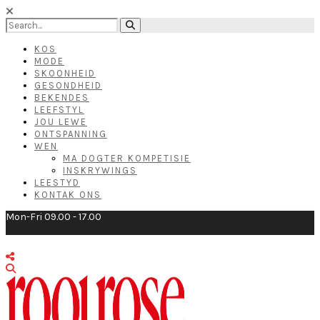
KOS
MODE
SKOONHEID
GESONDHEID
BEKENDES
LEEFSTYL
JOU LEWE
ONTSPANNING
WEN
MA DOGTER KOMPETISIE
INSKRYWINGS
LEESTYD
KONTAK ONS
Mon-Fri 09.00 - 17.00