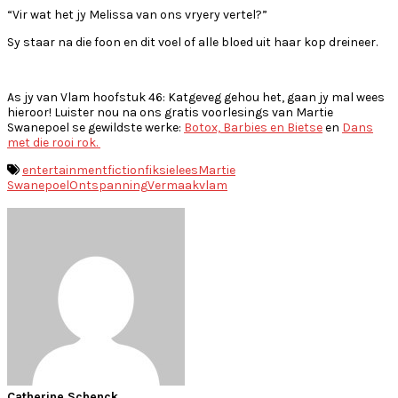
“Vir wat het jy Melissa van ons vryery vertel?”
Sy staar na die foon en dit voel of alle bloed uit haar kop dreineer.
As jy van Vlam hoofstuk 46: Katgeveg gehou het, gaan jy mal wees
hieroor! Luister nou na ons gratis voorlesings van Martie
Swanepoel se gewildste werke:
Botox, Barbies en Bietse
en
Dans
met die rooi rok.
entertainment
fiction
fiksie
lees
Martie
Swanepoel
Ontspanning
Vermaak
vlam
Catherine Schenck