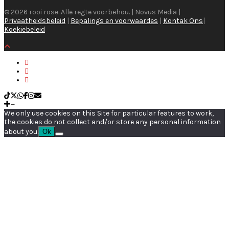
© 2026 rooi rose. Alle regte voorbehou. | Novus Media |
Privaatheidsbeleid
|
Bepalings en voorwaardes
|
Kontak Ons
|
Koekiebeleid
We only use cookies on this Site for particular features to work,
the cookies do not collect and/or store any personal information
about you.
Ok