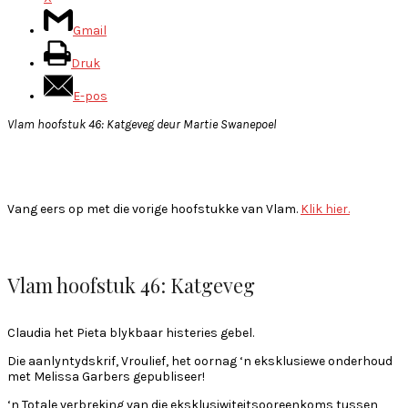
Gmail
Druk
E-pos
Vlam hoofstuk 46: Katgeveg deur Martie Swanepoel
Vang eers op met die vorige hoofstukke van Vlam.
Klik hier.
Vlam hoofstuk 46: Katgeveg
Claudia het Pieta blykbaar histeries gebel.
Die aanlyntydskrif, Vroulief, het oornag ‘n eksklusiewe onderhoud
met Melissa Garbers gepubliseer!
‘n Totale verbreking van die eksklusiwiteitsooreenkoms tussen