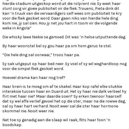
hierdie stadium uitgeskop word uit die rolprent nie. Sy weet haar
stunt
sorg vir goeie publisiteit vir die fliek. Trouens, Pieta dink dit
kan ‘n truuk van die vervaardigers self wees om publisiteit te kry
voor die fliek geskiet word. Daar gaan niks van hierdie hele ding
kom nie, jy sal sien. Hou jy net jou hart in toom vir die volgende
weke in Angola”
Die whisky lawe Niekie se gemoed. Dit was ‘n helse uitputtende dag.
By haar woonstel bel sy gou haar pa om hom gerus te stel.
“Die hele ding sal oorwaai,” troos haar pa.
Sy sak uitgeput op haar bed neer. Sy voel of sy wil weghardloop nog
voor die simpel fliek geskiet word.
Hoeveel drama kan haar nog tref?
Haar brein is te moeg om af te skakel. Haar kop rafel elke stukkie
interaksie tussen haar en Duard uit. Het sy haar nie dalk verbeel hy
flirt
met haar nie? Maar daardie soen? Sy erken teenoor haarself
dat sy wel effe verlief gevoel het op die ster, maar na die rowwe dag,
sal sy haar hart verhard. Nooit weer sal die ster haar hormone
skommel nie. Nooit weer nie.
Net toe sy genadig aan die slaap wil raak, flits haar foon ‘n
boodskap.