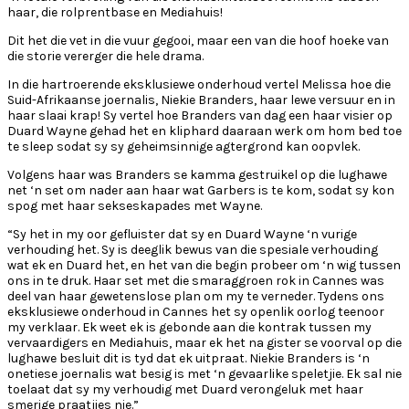
haar, die rolprentbase en Mediahuis!
Dit het die vet in die vuur gegooi, maar een van die hoof hoeke van
die storie vererger die hele drama.
In die hartroerende eksklusiewe onderhoud vertel Melissa hoe die
Suid-Afrikaanse joernalis, Niekie Branders, haar lewe versuur en in
haar slaai krap! Sy vertel hoe Branders van dag een haar visier op
Duard Wayne gehad het en kliphard daaraan werk om hom bed toe
te sleep sodat sy sy geheimsinnige agtergrond kan oopvlek.
Volgens haar was Branders se kamma gestruikel op die lughawe
net ‘n set om nader aan haar wat Garbers is te kom, sodat sy kon
spog met haar sekseskapades met Wayne.
“Sy het in my oor gefluister dat sy en Duard Wayne ‘n vurige
verhouding het. Sy is deeglik bewus van die spesiale verhouding
wat ek en Duard het, en het van die begin probeer om ‘n wig tussen
ons in te druk. Haar set met die smaraggroen rok in Cannes was
deel van haar gewetenslose plan om my te verneder. Tydens ons
eksklusiewe onderhoud in Cannes het sy openlik oorlog teenoor
my verklaar. Ek weet ek is gebonde aan die kontrak tussen my
vervaardigers en Mediahuis, maar ek het na gister se voorval op die
lughawe besluit dit is tyd dat ek uitpraat. Niekie Branders is ‘n
onetiese joernalis wat besig is met ‘n gevaarlike speletjie. Ek sal nie
toelaat dat sy my verhoudig met Duard verongeluk met haar
smerige praatjies nie.”