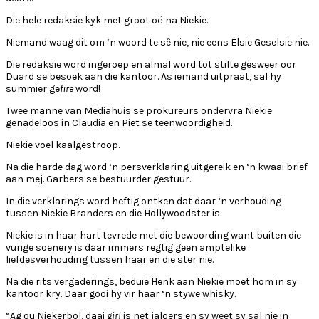
Die hele redaksie kyk met groot oë na Niekie.
Niemand waag dit om ‘n woord te sê nie, nie eens Elsie Geselsie nie.
Die redaksie word ingeroep en almal word tot stilte gesweer oor
Duard se besoek aan die kantoor. As iemand uitpraat, sal hy
summier ge
fire
word!
Twee manne van Mediahuis se prokureurs ondervra Niekie
genadeloos in Claudia en Piet se teenwoordigheid.
Niekie voel kaalgestroop.
Na die harde dag word ‘n persverklaring uitgereik en ‘n kwaai brief
aan mej. Garbers se bestuurder gestuur.
In die verklarings word heftig ontken dat daar ‘n verhouding
tussen Niekie Branders en die Hollywoodster is.
Niekie is in haar hart tevrede met die bewoording want buiten die
vurige soenery is daar immers regtig geen amptelike
liefdesverhouding tussen haar en die ster nie.
Na die rits vergaderings, beduie Henk aan Niekie moet hom in sy
kantoor kry. Daar gooi hy vir haar ‘n stywe whisky.
“Ag ou Niekerbol, daai
girl
is net jaloers en sy weet sy sal nie in