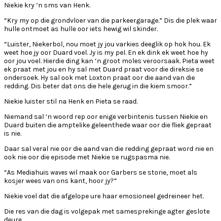
Niekie kry ‘n sms van Henk.
“Kry my op die grondvloer van die parkeergarage.” Dis die plek waar
hulle ontmoet as hulle oor iets hewig wil skinder.
“Luister, Niekerbol, nou moet jy jou varkies deeglik op hok hou. Ek
weet hoe jy oor Duard voel. Jy is my pel. En ek dink ek weet hoe hy
oor jou voel. Hierdie ding kan ‘n groot moles veroorsaak. Pieta weet
ek praat met jou en hy sal met Duard praat voor die direksie se
ondersoek. Hy sal ook met Loxton praat oor die aand van die
redding. Dis beter dat ons die hele gerug in die kiem smoor.”
Niekie luister stil na Henk en Pieta se raad.
Niemand sal ‘n woord rep oor enige verbintenis tussen Niekie en
Duard buiten die amptelike geleenthede waar oor die fliek gepraat
is nie.
Daar sal veral nie oor die aand van die redding gepraat word nie en
ook nie oor die episode met Niekie se rugspasma nie.
“As Mediahuis
waves
wil maak oor Garbers se storie, moet als
kosjer wees van ons kant, hoor jy?”
Niekie voel dat die afgelope ure haar emosioneel gedreineer het.
Die res van die dag is volgepak met samesprekinge agter geslote
deure.