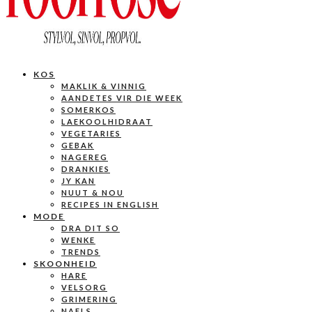
KOS
MAKLIK & VINNIG
AANDETES VIR DIE WEEK
SOMERKOS
LAEKOOLHIDRAAT
VEGETARIES
GEBAK
NAGEREG
DRANKIES
JY KAN
NUUT & NOU
RECIPES IN ENGLISH
MODE
DRA DIT SO
WENKE
TRENDS
SKOONHEID
HARE
VELSORG
GRIMERING
NAELS