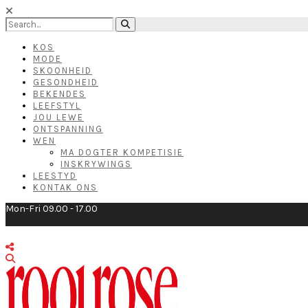
KOS
MODE
SKOONHEID
GESONDHEID
BEKENDES
LEEFSTYL
JOU LEWE
ONTSPANNING
WEN
MA DOGTER KOMPETISIE
INSKRYWINGS
LEESTYD
KONTAK ONS
Mon-Fri 09.00 - 17.00