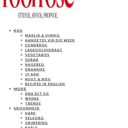
KOS
MAKLIK & VINNIG
AANDETES VIR DIE WEEK
SOMERKOS
LAEKOOLHIDRAAT
VEGETARIES
GEBAK
NAGEREG
DRANKIES
JY KAN
NUUT & NOU
RECIPES IN ENGLISH
MODE
DRA DIT SO
WENKE
TRENDS
SKOONHEID
HARE
VELSORG
GRIMERING
NAELS