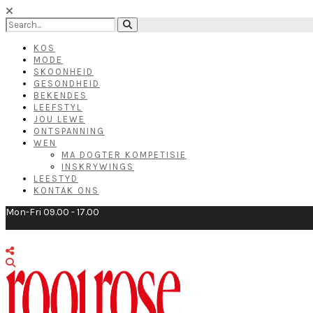
KOS
MODE
SKOONHEID
GESONDHEID
BEKENDES
LEEFSTYL
JOU LEWE
ONTSPANNING
WEN
MA DOGTER KOMPETISIE
INSKRYWINGS
LEESTYD
KONTAK ONS
Mon-Fri 09.00 - 17.00