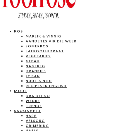
KOS
MAKLIK & VINNIG
AANDETES VIR DIE WEEK
SOMERKOS
LAEKOOLHIDRAAT
VEGETARIES
GEBAK
NAGEREG
DRANKIES
JY KAN
NUUT & NOU
RECIPES IN ENGLISH
MODE
DRA DIT SO
WENKE
TRENDS
SKOONHEID
HARE
VELSORG
GRIMERING
NAELS