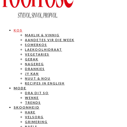
KOS
MAKLIK & VINNIG
AANDETES VIR DIE WEEK
SOMERKOS
LAEKOOLHIDRAAT
VEGETARIES
GEBAK
NAGEREG
DRANKIES
JY KAN
NUUT & NOU
RECIPES IN ENGLISH
MODE
DRA DIT SO
WENKE
TRENDS
SKOONHEID
HARE
VELSORG
GRIMERING
NAELS