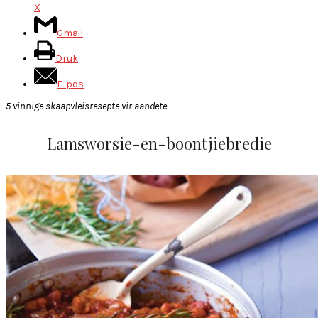
X
Gmail
Druk
E-pos
5 vinnige skaapvleisresepte vir aandete
Lamsworsie-en-boontjiebredie