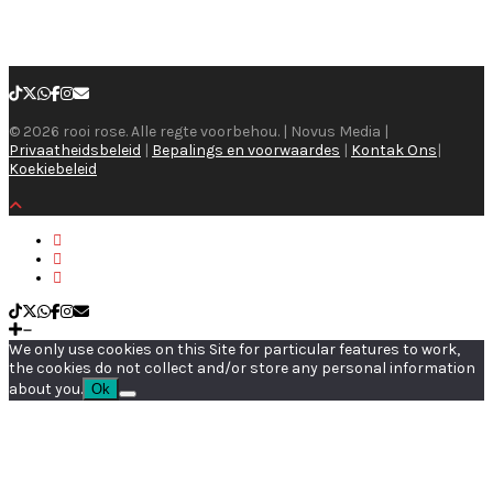
© 2026 rooi rose. Alle regte voorbehou. | Novus Media |
Privaatheidsbeleid
|
Bepalings en voorwaardes
|
Kontak Ons
|
Koekiebeleid
We only use cookies on this Site for particular features to work,
the cookies do not collect and/or store any personal information
about you.
Ok