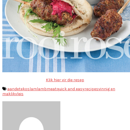
Klik hier vir die resep
aandete
kos
lam
lamb
meat
quick and easy
recipes
vinnig en
maklik
vleis