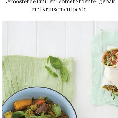
Geroosterde lam-en-somergroente-gebak
met kruisementpesto