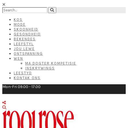
KOS
MODE
SKOONHEID
GESONDHEID
BEKENDES
LEEFSTYL
JOU LEWE
ONTSPANNING
WEN
MA DOGTER KOMPETISIE
INSKRYWINGS
LEESTYD
KONTAK ONS
Mon-Fri 09.00 - 17.00