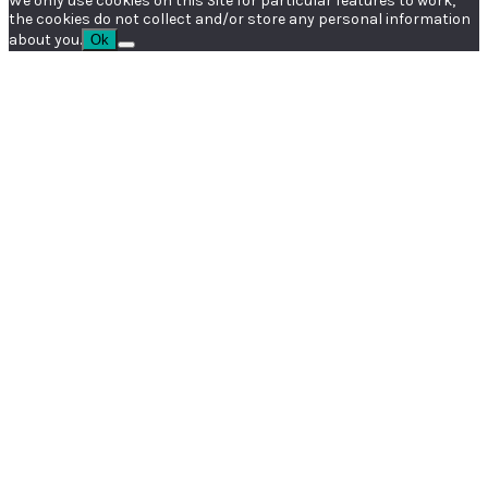
We only use cookies on this Site for particular features to work,
the cookies do not collect and/or store any personal information
about you.
Ok