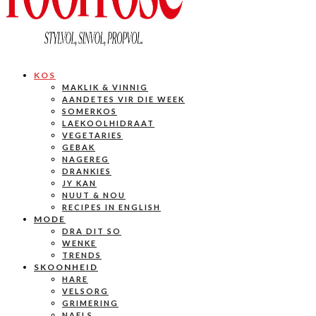
KOS
MAKLIK & VINNIG
AANDETES VIR DIE WEEK
SOMERKOS
LAEKOOLHIDRAAT
VEGETARIES
GEBAK
NAGEREG
DRANKIES
JY KAN
NUUT & NOU
RECIPES IN ENGLISH
MODE
DRA DIT SO
WENKE
TRENDS
SKOONHEID
HARE
VELSORG
GRIMERING
NAELS