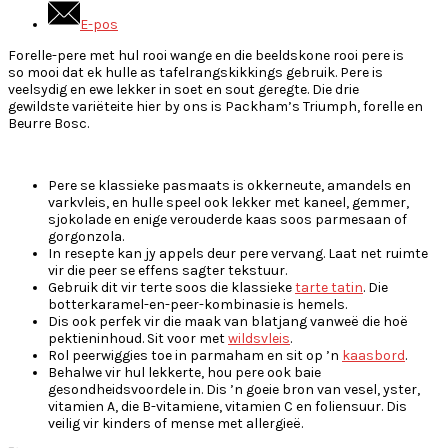
E-pos
Forelle-pere met hul rooi wange en die beeldskone rooi pere is
so mooi dat ek hulle as tafelrangskikkings gebruik. Pere is
veelsydig en ewe lekker in soet en sout geregte. Die drie
gewildste variëteite hier by ons is Packham’s Triumph, forelle en
Beurre Bosc.
Pere se klassieke pasmaats is okkerneute, amandels en
varkvleis, en hulle speel ook lekker met kaneel, gemmer,
sjokolade en enige verouderde kaas soos parmesaan of
gorgonzola.
In resepte kan jy appels deur pere vervang. Laat net ruimte
vir die peer se effens sagter tekstuur.
Gebruik dit vir terte soos die klassieke
tarte tatin
. Die
botterkaramel-en-peer-kombinasie is hemels.
Dis ook perfek vir die maak van blatjang vanweë die hoë
pektieninhoud. Sit voor met
wildsvleis
.
Rol peerwiggies toe in parmaham en sit op ’n
kaasbord
.
Behalwe vir hul lekkerte, hou pere ook baie
gesondheidsvoordele in. Dis ’n goeie bron van vesel, yster,
vitamien A, die B-vitamiene, vitamien C en foliensuur. Dis
veilig vir kinders of mense met allergieë.