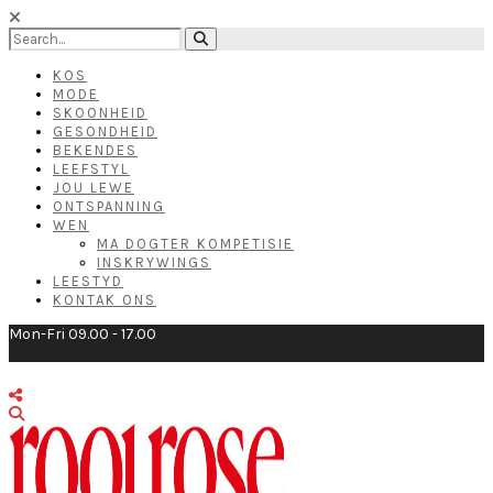
KOS
MODE
SKOONHEID
GESONDHEID
BEKENDES
LEEFSTYL
JOU LEWE
ONTSPANNING
WEN
MA DOGTER KOMPETISIE
INSKRYWINGS
LEESTYD
KONTAK ONS
Mon-Fri 09.00 - 17.00