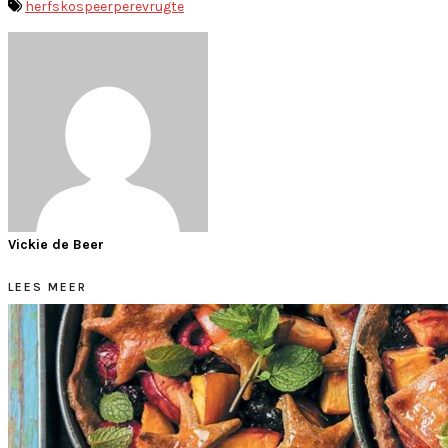
herfskos
peer
pere
vrugte
Vickie de Beer
LEES MEER