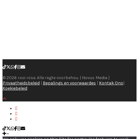
© 2026 rooi rose. Alle regte voorbehou. | Novus Media |
Privaatheidsbeleid
|
Bepalings en voorwaardes
|
Kontak Ons
|
Koekiebeleid