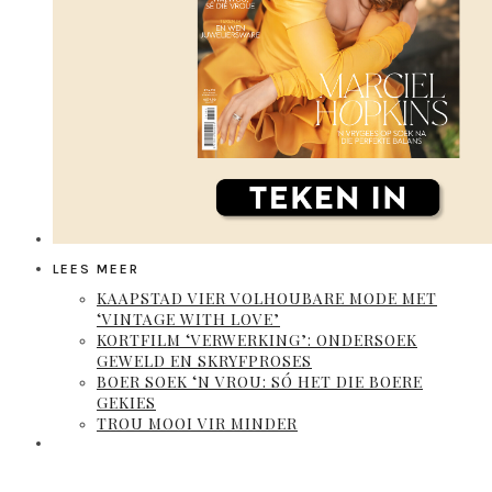
LEES MEER
KAAPSTAD VIER VOLHOUBARE MODE MET
‘VINTAGE WITH LOVE’
KORTFILM ‘VERWERKING’: ONDERSOEK
GEWELD EN SKRYFPROSES
BOER SOEK ‘N VROU: SÓ HET DIE BOERE
GEKIES
TROU MOOI VIR MINDER