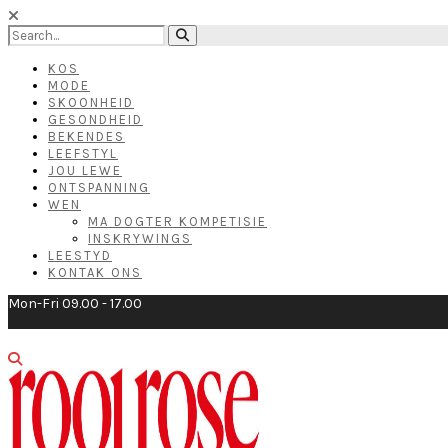
KOS
MODE
SKOONHEID
GESONDHEID
BEKENDES
LEEFSTYL
JOU LEWE
ONTSPANNING
WEN
MA DOGTER KOMPETISIE
INSKRYWINGS
LEESTYD
KONTAK ONS
Mon-Fri 09.00 - 17.00