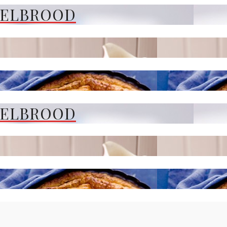
FELBROOD
FELBROOD