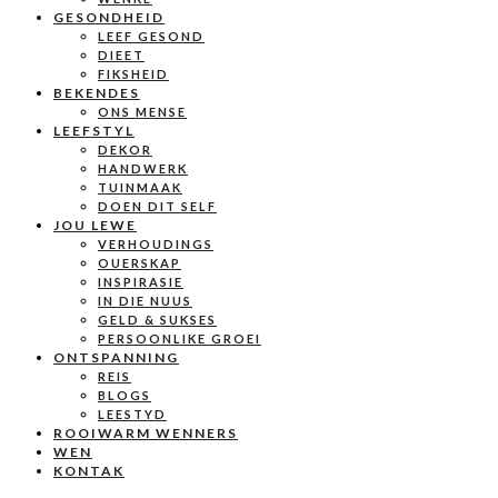
GESONDHEID
LEEF GESOND
DIEET
FIKSHEID
BEKENDES
ONS MENSE
LEEFSTYL
DEKOR
HANDWERK
TUINMAAK
DOEN DIT SELF
JOU LEWE
VERHOUDINGS
OUERSKAP
INSPIRASIE
IN DIE NUUS
GELD & SUKSES
PERSOONLIKE GROEI
ONTSPANNING
REIS
BLOGS
LEESTYD
ROOIWARM WENNERS
WEN
KONTAK