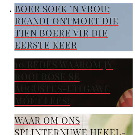
BOER SOEK ’N VROU:
REANDI ONTMOET DIE
TIEN BOERE VIR DIE
EERSTE KEER
10 REDES WAAROM JY
ROOI ROSE SE
AUGUSTUS-UITGAWE
MÓÉT LEES!
WAAR OM ONS
SPLINTERNUWE HEKEL-