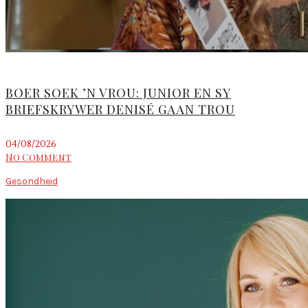
BOER SOEK ’N VROU: JUNIOR EN SY
BRIEFSKRYWER DENISÉ GAAN TROU
04/08/2026
No Comment
Gesondheid