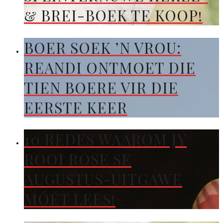
& BREI-BOEK TE KOOP!
BOER SOEK ’N VROU:
REANDI ONTMOET DIE
TIEN BOERE VIR DIE
EERSTE KEER
10 REDES WAAROM JY
ROOI ROSE SE
AUGUSTUS-UITGAWE
MÓÉT LEES!