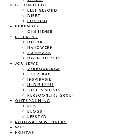
GESONDHEID
LEEF GESOND
DIEET
FIKSHEID
BEKENDES
ONS MENSE
LEEFSTYL
DEKOR
HANDWERK
TUINMAAK
DOEN DIT SELF
JOU LEWE
VERHOUDINGS
OUERSKAP
INSPIRASIE
IN DIE NUUS
GELD & SUKSES
PERSOONLIKE GROEI
ONTSPANNING
REIS
BLOGS
LEESTYD
ROOIWARM WENNERS
WEN
KONTAK