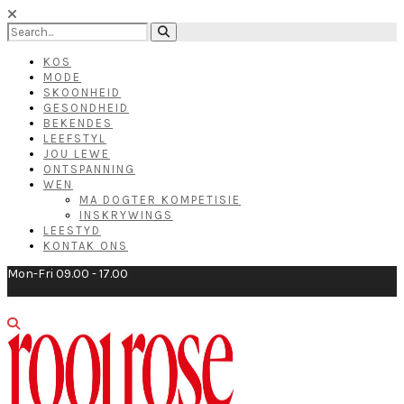
KOS
MODE
SKOONHEID
GESONDHEID
BEKENDES
LEEFSTYL
JOU LEWE
ONTSPANNING
WEN
MA DOGTER KOMPETISIE
INSKRYWINGS
LEESTYD
KONTAK ONS
Mon-Fri 09.00 - 17.00