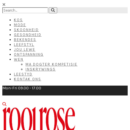
KOS
MODE
SKOONHEID
GESONDHEID
BEKENDES
LEEFSTYL
JOU LEWE
ONTSPANNING
WEN
MA DOGTER KOMPETISIE
INSKRYWINGS
LEESTYD
KONTAK ONS
Mon-Fri 09.00 - 17.00