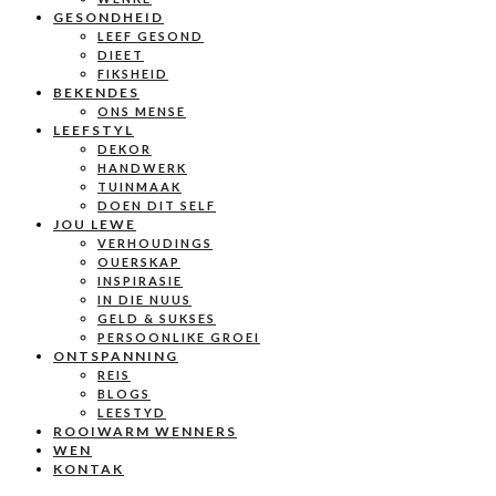
GESONDHEID
LEEF GESOND
DIEET
FIKSHEID
BEKENDES
ONS MENSE
LEEFSTYL
DEKOR
HANDWERK
TUINMAAK
DOEN DIT SELF
JOU LEWE
VERHOUDINGS
OUERSKAP
INSPIRASIE
IN DIE NUUS
GELD & SUKSES
PERSOONLIKE GROEI
ONTSPANNING
REIS
BLOGS
LEESTYD
ROOIWARM WENNERS
WEN
KONTAK