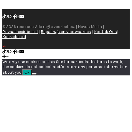
© 2026 rooi rose. Alle regte voorbehou. | Novus Media |
Privaatheidsbeleid
|
Bepalings en voorwaardes
|
Kontak Ons
|
Koekiebeleid
We only use cookies on this Site for particular features to work,
the cookies do not collect and/or store any personal information
about you.
Ok