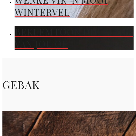
WENKE VIR ’N MOOI
WINTERVEL
BEKLEMTOON DIE KLEUR
VAN JOU OË
GEBAK