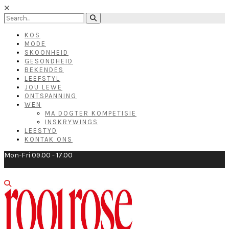
KOS
MODE
SKOONHEID
GESONDHEID
BEKENDES
LEEFSTYL
JOU LEWE
ONTSPANNING
WEN
MA DOGTER KOMPETISIE
INSKRYWINGS
LEESTYD
KONTAK ONS
Mon-Fri 09.00 - 17.00