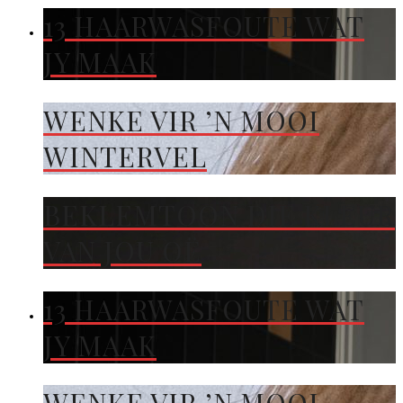
13 HAARWASFOUTE WAT
JY MAAK
WENKE VIR ’N MOOI
WINTERVEL
BEKLEMTOON DIE KLEUR
VAN JOU OË
13 HAARWASFOUTE WAT
JY MAAK