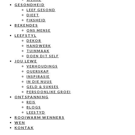
GESONDHEID
LEEF GESOND
DIEET
FIKSHEID
BEKENDES
ONS MENSE
LEEFSTYL
DEKOR
HANDWERK
TUINMAAK
DOEN DIT SELF
JOU LEWE
VERHOUDINGS
OUERSKAP
INSPIRASIE
IN DIE NUUS
GELD & SUKSES
PERSOONLIKE GROEI
ONTSPANNING
REIS
BLOGS
LEESTYD
ROOIWARM WENNERS
WEN
KONTAK